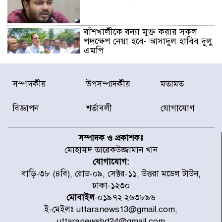
বাঁশখালীকে বন্যা মুক্ত করার সকল
পদক্ষেপ নেয়া হবে- আসাদুল হাবিব দুলু
এমপি
বিদ্যুৎ-জ্বালানি খাতে অস্থিরতা তৈরির
সম্পাদকীয়
উপসম্পাদকীয়
মতামত
চেষ্টা করছে একটি চক্র : প্রধানমন্ত্রী
বিজ্ঞাপন
শর্তাবলী
যোগাযোগ
টাইফুন ‘ডলফিনের’ আঘাতে জাপানে
৫ আহত, চীনে বন্দর বন্ধ
সম্পাদক ও প্রকাশকঃ
মোহাম্মদ তারেকউজ্জামান খান
যোগাযোগ:
চিকিৎসা খাতে জিডিপির ৫ শতাংশ
বাড়ি-৩৮ (৪বি), রোড-০৯, সেক্টর-১১, উত্তরা মডেল টাউন,
বরাদ্দের ঘোষণা স্থানীয় সরকার মন্ত্রীর
ঢাকা-১২৩০
মোবাইল
-০১৯৭২ ২৬৩৮৯৬
ই-মেইলঃ uttaranews13@gmail.com,
জুলাই জাদুঘর ঘুরে দেখলেন এনসিপি
uttaranewsbd24@gmail.com