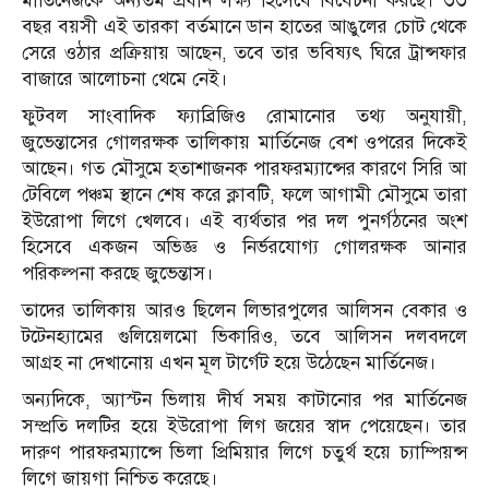
মার্তিনেজকে অন্যতম প্রধান লক্ষ্য হিসেবে বিবেচনা করছে। ৩৩
বছর বয়সী এই তারকা বর্তমানে ডান হাতের আঙুলের চোট থেকে
সেরে ওঠার প্রক্রিয়ায় আছেন, তবে তার ভবিষ্যৎ ঘিরে ট্রান্সফার
বাজারে আলোচনা থেমে নেই।
ফুটবল সাংবাদিক ফ্যাব্রিজিও রোমানোর তথ্য অনুযায়ী,
জুভেন্তাসের গোলরক্ষক তালিকায় মার্তিনেজ বেশ ওপরের দিকেই
আছেন। গত মৌসুমে হতাশাজনক পারফরম্যান্সের কারণে সিরি আ
টেবিলে পঞ্চম স্থানে শেষ করে ক্লাবটি, ফলে আগামী মৌসুমে তারা
ইউরোপা লিগে খেলবে। এই ব্যর্থতার পর দল পুনর্গঠনের অংশ
হিসেবে একজন অভিজ্ঞ ও নির্ভরযোগ্য গোলরক্ষক আনার
পরিকল্পনা করছে জুভেন্তাস।
তাদের তালিকায় আরও ছিলেন লিভারপুলের আলিসন বেকার ও
টটেনহ্যামের গুলিয়েলমো ভিকারিও, তবে আলিসন দলবদলে
আগ্রহ না দেখানোয় এখন মূল টার্গেট হয়ে উঠেছেন মার্তিনেজ।
অন্যদিকে, অ্যাস্টন ভিলায় দীর্ঘ সময় কাটানোর পর মার্তিনেজ
সম্প্রতি দলটির হয়ে ইউরোপা লিগ জয়ের স্বাদ পেয়েছেন। তার
দারুণ পারফরম্যান্সে ভিলা প্রিমিয়ার লিগে চতুর্থ হয়ে চ্যাম্পিয়ন্স
লিগে জায়গা নিশ্চিত করেছে।