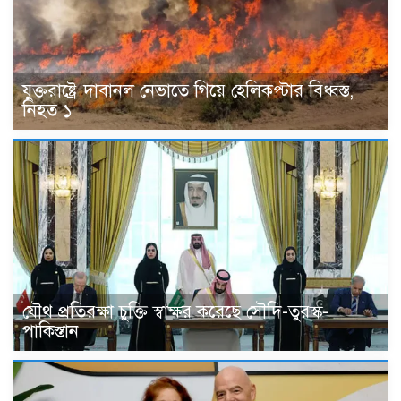
যুক্তরাষ্ট্রে দাবানল নেভাতে গিয়ে হেলিকপ্টার বিধ্বস্ত,
নিহত ১
যৌথ প্রতিরক্ষা চুক্তি স্বাক্ষর করেছে সৌদি-তুরস্ক-
পাকিস্তান