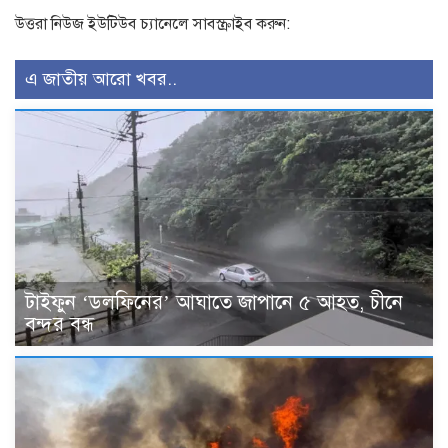
উত্তরা নিউজ ইউটিউব চ্যানেলে সাবস্ক্রাইব করুন:
এ জাতীয় আরো খবর..
টাইফুন ‘ডলফিনের’ আঘাতে জাপানে ৫ আহত, চীনে
বন্দর বন্ধ