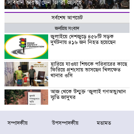
সাবধান ভারত, জেন জি’রা আসছে
সর্বশেষ আপডেট
জনপ্রিয় সংবাদ
জুলাইয়ে দেশজুড়ে ৪৫৮টি সড়ক
দুর্ঘটনায় ৪১৬ জন নিহত হয়েছেন
হারিয়ে যাওয়া শিশুকে পরিবারের কাছে
ফিরিয়ে প্রশংসায় ভাসছেন খিলক্ষেত
থানার ওসি
আজ থেকে উন্মুক্ত ‘জুলাই গণঅভ্যুত্থান
স্মৃতি জাদুঘর
রাজধানীর উত্তরা আঞ্চলিক পাসপোর্ট
সম্পাদকীয়
উপসম্পাদকীয়
মতামত
অফিসের সামনে দালাল চক্রের ১৩ জন
সদস্যকে বিভিন্ন মেয়াদে সাজা প্রদান