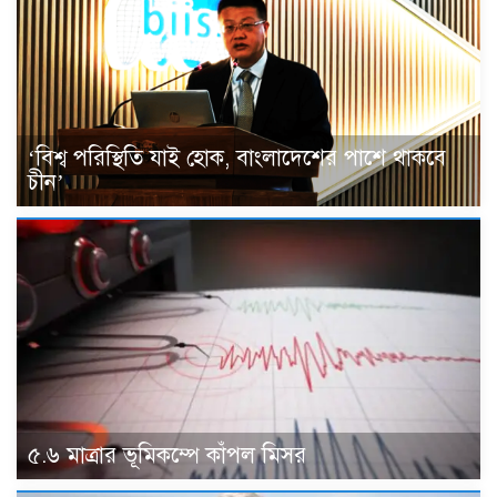
‘বিশ্ব পরিস্থিতি যাই হোক, বাংলাদেশের পাশে থাকবে
চীন’
৫.৬ মাত্রার ভূমিকম্পে কাঁপল মিসর