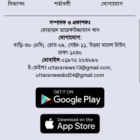
করেছে র‌্যাব-১
বিজ্ঞাপন
শর্তাবলী
যোগাযোগ
হরমুজ প্রণালি নিয়ে ওমানের সঙ্গে চুক্তি
চূড়ান্ত পর্যায়ে : ইরান
সম্পাদক ও প্রকাশকঃ
মোহাম্মদ তারেকউজ্জামান খান
যোগাযোগ:
প্রত্যেক অপরাধীর বিচার এ দেশেই
বাড়ি-৩৮ (৪বি), রোড-০৯, সেক্টর-১১, উত্তরা মডেল টাউন,
হবে, সে যত শক্তিশালীই হোক না কেন,
ঢাকা-১২৩০
চট্টগ্রামে জুলাই গণঅভ্যুত্থান দিবসে
প্রতিমন্ত্রী মীর হেলাল
মোবাইল
-০১৯৭২ ২৬৩৮৯৬
ই-মেইলঃ uttaranews13@gmail.com,
আগামী ৫ দিন বৃষ্টির আভাস
uttaranewsbd24@gmail.com
হাসিনার বক্তব্য প্রচারে ভারতের সমর্থন
নেই
জুলাই গণঅভ্যুত্থানে আহত যোদ্ধা
মিতুর খোঁজ নিলেন প্রধানমন্ত্রী