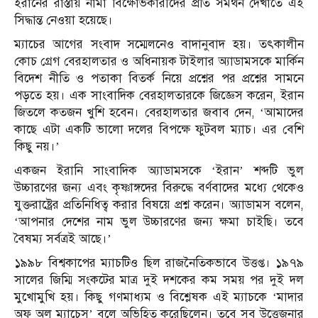
ইরানের রাস্তায় নামা বিক্ষোভকারীদের প্রতি সমর্থন দেখাতে এই
সিদ্ধান্ত নেওয়া হয়েছে।
ম্যাচের আগের সংবাদ সম্মেলনেও বাদানুবাদ হয়। তৎকালীন
কোচ গ্রেগ বেরহালতার ও অধিনায়ক টাইলার অ্যাডামসকে মার্কিন
বিদেশ নীতি ও পতাকা বিতর্ক নিয়ে প্রশ্নের পর প্রশ্নের সামনে
পড়তে হয়। এক সাংবাদিক বেরহালতারকে জিজ্ঞেস করেন, ইরান
জিতলে কতজন খুশি হবেন। বেরহালতার জবাব দেন, ‘আমাদের
কাছে এটা একটি ভালো দলের বিপক্ষে ফুটবল ম্যাচ। এর বেশি
কিছু নয়।’
একজন ইরানি সাংবাদিক অ্যাডামসকে ‘ইরান’ শব্দটি ভুল
উচ্চারণের জন্য এবং কৃষ্ণাঙ্গদের বিরুদ্ধে বর্ণবাদের মধ্যে থেকেও
যুক্তরাষ্ট্রের প্রতিনিধিত্ব করার বিষয়ে প্রশ্ন করেন। অ্যাডামস বলেন,
‘আপনার দেশের নাম ভুল উচ্চারণের জন্য ক্ষমা চাইছি। তবে
বৈষম্য সর্বত্রই আছে।’
১৯৯৮ বিশ্বকাপের ম্যাচটিও ছিল রাজনৈতিকভাবে উত্তপ্ত। ১৯৭৯
সালের জিম্মি সংকটের মাত্র দুই দশকের কম সময় পর দুই দল
মুখোমুখি হয়। কিছু গণমাধ্যম ও বিশ্লেষক এই ম্যাচকে ‘মাদার
অফ অল ম্যাচেস’ বলে অভিহিত করেছিলেন। তবে সব উত্তেজনার