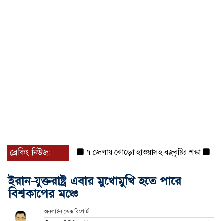
ব্রেকিং নিউজ:
৭ জেলায় ঝোড়ো হাওয়াসহ বজ্রবৃষ্টির শঙ্কা
বগুড়া 
ইরান-যুক্তরাষ্ট্র এবার মুখোমুখি হতে পারে
বিশ্বকাপের মঞ্চে
অনলাইন ডেক্স রিপোর্ট