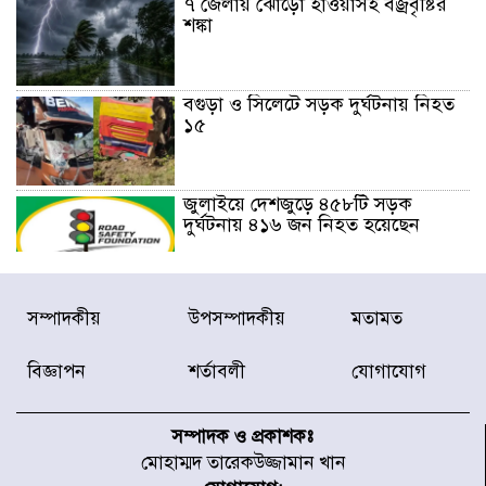
৭ জেলায় ঝোড়ো হাওয়াসহ বজ্রবৃষ্টির
শঙ্কা
বগুড়া ও সিলেটে সড়ক দুর্ঘটনায় নিহত
১৫
জুলাইয়ে দেশজুড়ে ৪৫৮টি সড়ক
দুর্ঘটনায় ৪১৬ জন নিহত হয়েছেন
হারিয়ে যাওয়া শিশুকে পরিবারের কাছে
সম্পাদকীয়
উপসম্পাদকীয়
মতামত
ফিরিয়ে প্রশংসায় ভাসছেন খিলক্ষেত
থানার ওসি
বিজ্ঞাপন
শর্তাবলী
যোগাযোগ
আজ থেকে উন্মুক্ত ‘জুলাই গণঅভ্যুত্থান
স্মৃতি জাদুঘর
সম্পাদক ও প্রকাশকঃ
মোহাম্মদ তারেকউজ্জামান খান