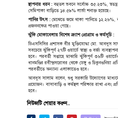
স্থাপনার ধরন :
বহুতল ভবনে সর্বোচ্চ ৩৫.২৩%, স্বতন
সেমিপাকা বাড়িতে ১৪.৫৯% লার্ভা শনাক্ত হয়েছে।
পানির উৎস :
মেঝেতে জমে থাকা পানিতে ১২.২৬%, ব
প্রজননক্ষেত্র পাওয়া গেছে।
ঝুঁকি মোকাবেলায় বিশেষ ক্র্যাশ প্রোগ্রাম ও কর্মসূচি :
ডিএসসিসির প্রশাসক বীর মুক্তিযোদ্ধা মো. আবদুস 
সবচেয়ে ঝুঁকিপূর্ণ ২৭টি ওয়ার্ডে স্বাস্থ্য ও বর্জ্য ব্যবস্
হবে। পরবর্তী সপ্তাহে মাঝারি ঝুঁকিপূর্ণ ৩৬টি ওয়া
ধানমণ্ডির রবীন্দ্রসরোবর থেকে ডেঙ্গু ও চিকুনগুনিয়
পরবর্তীতে অন্যান্য এলাকাতেও হবে।
আবদুস সালাম বলেন, শুধু সরকারি উদ্যোগের মাধ্যমে ড
প্রয়োজন। বাসাবাড়ি ও কর্মস্থল পরিষ্কার রাখা এবং 
হবে।
নিউজটি শেয়ার করুন..