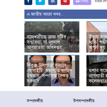
Print
উত্তরা ন
এ জাতীয় আরো খবর..
রাজধানীতে আজ বৃষ্টির
উত্তরা আজ
সম্ভাবনা, যা জানাল
স্মৃতি: শ
আবহাওয়া অধিদপ্তর
অপূর্ণ স্বপ্ন
নিকুঞ্জ টানপাড়া কল্যাণ
সোসাইটি: সভাপতি জাহিদ
মশার কয়ে
ইকবাল, সম্পাদক সৈকত
প্রাণঘাতী
সরকার
কলেজছাত্র
সম্পাদকীয়
উপসম্পাদকীয়