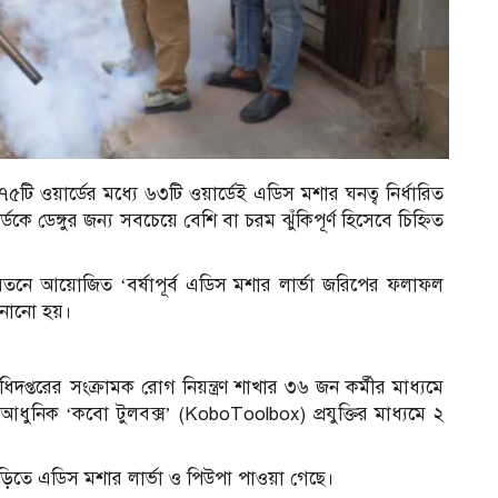
ি ওয়ার্ডের মধ্যে ৬৩টি ওয়ার্ডেই এডিস মশার ঘনত্ব নির্ধারিত
ে ডেঙ্গুর জন্য সবচেয়ে বেশি বা চরম ঝুঁকিপূর্ণ হিসেবে চিহ্নিত
তনে আয়োজিত ‘বর্ষাপূর্ব এডিস মশার লার্ভা জরিপের ফলাফল
জানানো হয়।
অধিদপ্তরের সংক্রামক রোগ নিয়ন্ত্রণ শাখার ৩৬ জন কর্মীর মাধ্যমে
ধুনিক ‘কবো টুলবক্স’ (KoboToolbox) প্রযুক্তির মাধ্যমে ২
াড়িতে এডিস মশার লার্ভা ও পিউপা পাওয়া গেছে।