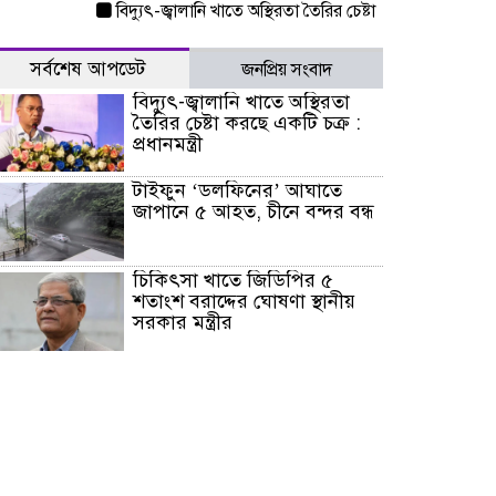
বিদ্যুৎ-জ্বালানি খাতে অস্থিরতা তৈরির চেষ্টা করছে একটি চক্র : প্রধানমন
সর্বশেষ আপডেট
জনপ্রিয় সংবাদ
বিদ্যুৎ-জ্বালানি খাতে অস্থিরতা
তৈরির চেষ্টা করছে একটি চক্র :
প্রধানমন্ত্রী
টাইফুন ‘ডলফিনের’ আঘাতে
জাপানে ৫ আহত, চীনে বন্দর বন্ধ
চিকিৎসা খাতে জিডিপির ৫
শতাংশ বরাদ্দের ঘোষণা স্থানীয়
সরকার মন্ত্রীর
জুলাই জাদুঘর ঘুরে দেখলেন
এনসিপি নেতারা
যুক্তরাষ্ট্রে দাবানল নেভাতে গিয়ে
হেলিকপ্টার বিধ্বস্ত, নিহত ১