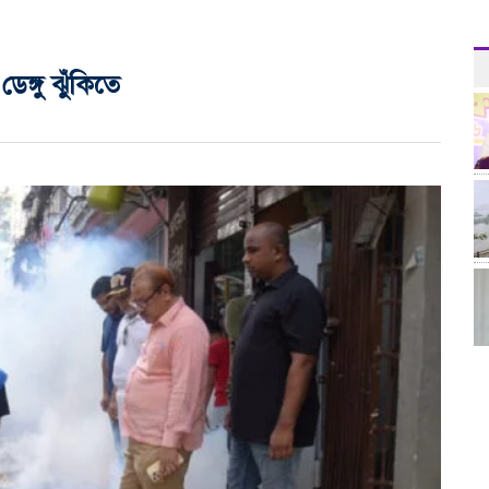
ঙ্গু ঝুঁকিতে