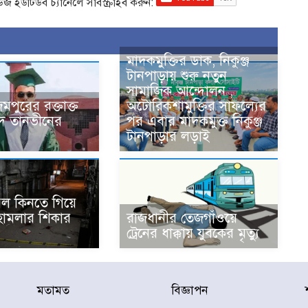
িউজ ইউটিউব চ্যানেলে সাবস্ক্রাইব করুন:
মাদকমুক্তির ডাক, নিকুঞ্জ
টানপাড়ায় শুরু নতুন
সামাজিক আন্দোলন ,
মপুরের রক্তাক্ত
অটোরিকশামুক্তির সাফল্যের
হীদ তানভীনের
পর এবার মাদকমুক্ত নিকুঞ্জ
টানপাড়ার লড়াই
ল কিনতে গিয়ে
 হামলার শিকার
রাজধানীর তেজগাঁওয়ে
ট্রেনের ধাক্কায় যুবকের মৃত্যু
মতামত
বিজ্ঞাপন