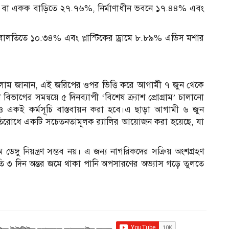
্ত্র বা একক বাড়িতে ২৭.৭৬%, নির্মাণাধীন ভবনে ১৭.৪৪% এবং
ালতিতে ১০.৩৪% এবং প্লাস্টিকের ড্রামে ৮.৮৯% এডিস মশার
সালাম জানান, এই জরিপের ওপর ভিত্তি করে আগামী ৭ জুন থেকে
থাপনা বিভাগের সমন্বয়ে ৫ দিনব্যাপী ‘বিশেষ ক্র্যাশ প্রোগ্রাম’ চালানো
র্ডেও একই কর্মসূচি বাস্তবায়ন করা হবে।এ ছাড়া আগামী ৬ জুন
া প্রতিরোধে একটি সচেতনতামূলক র‍্যালির আয়োজন করা হয়েছে, যা
েঙ্গু নিয়ন্ত্রণ সম্ভব নয়। এ জন্য নাগরিকদের সক্রিয় অংশগ্রহণ
প্রতি ৩ দিন অন্তর জমে থাকা পানি অপসারণের অভ্যাস গড়ে তুলতে