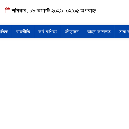
শনিবার, ০৮ অগাস্ট ২০২৬, ০২:০৫ অপরাহ্ন
জাতিক
রাজনীতি
অর্থ-বাণিজ্য
ক্রীড়াঙ্গন
আইন-আদালত
সারা 