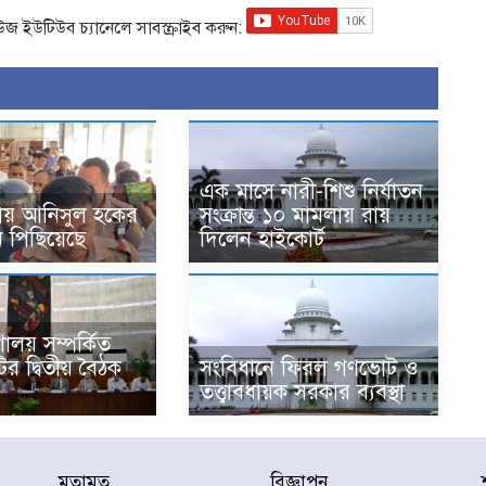
িউজ ইউটিউব চ্যানেলে সাবস্ক্রাইব করুন:
এক মাসে নারী-শিশু নির্যাতন
মলায় আনিসুল হকের
সংক্রান্ত ১০ মামলায় রায়
নি পিছিয়েছে
দিলেন হাইকোর্ট
ণালয় সম্পর্কিত
টির দ্বিতীয় বৈঠক
সংবিধানে ফিরল গণভোট ও
তত্ত্বাবধায়ক সরকার ব্যবস্থা
মতামত
বিজ্ঞাপন