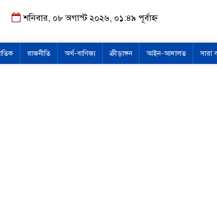
শনিবার, ০৮ অগাস্ট ২০২৬, ০১:৪৯ পূর্বাহ্ন
জাতিক
রাজনীতি
অর্থ-বাণিজ্য
ক্রীড়াঙ্গন
আইন-আদালত
সারা 