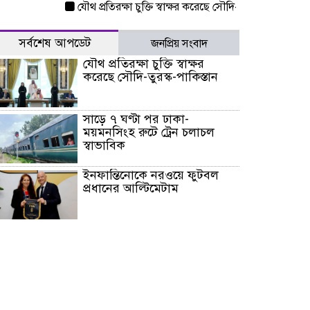
যৌথ প্রতিরক্ষা চুক্তি স্বাক্ষর করেছে সৌদি-তুরস্ক-পাকিস্তান
সাড়ে
সর্বশেষ আপডেট
জনপ্রিয় সংবাদ
যৌথ প্রতিরক্ষা চুক্তি স্বাক্ষর
করেছে সৌদি-তুরস্ক-পাকিস্তান
সাড়ে ৭ ঘণ্টা পর ঢাকা-
ময়মনসিংহ রুটে ট্রেন চলাচল
স্বাভাবিক
ইনফান্তিনোকে নরওয়ে ফুটবল
প্রধানের আল্টিমেটাম
দেশে ভারি বৃষ্টির সতর্কবার্তা, ১০
জেলায় বন্যার পূর্বাভাস
৫৩ নং ওয়ার্ডের সড়কে নেমপ্লেট
স্থাপনের উদ্যোগ চান মিয়া