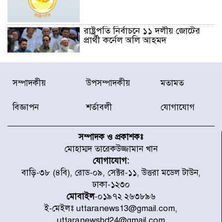
রাষ্ট্রপতি নির্বাচনে ১১ দলীয় জোটের
প্রার্থী কর্নেল অলি আহমদ
ডিএনসিসির সঙ্গে সমন্বয়ে পরিচ্ছন্নতার
সম্পাদকীয়
উপসম্পাদকীয়
মতামত
নতুন উদ্যোগ নিকুঞ্জ-টানপাড়ায়
বিজ্ঞাপন
শর্তাবলী
যোগাযোগ
নবনির্বাচিত কার্যনির্বাহী পরিষদের
উদ্যোগে উত্তরা ১৩ নং সেক্টর-এ
সম্পাদক ও প্রকাশকঃ
পরিষ্কার-পরিচ্ছন্নতা অভিযান
মোহাম্মদ তারেকউজ্জামান খান
যোগাযোগ:
ডিএমপির অভিযানে ২৪ ঘণ্টায় গ্রেপ্তার
বাড়ি-৩৮ (৪বি), রোড-০৯, সেক্টর-১১, উত্তরা মডেল টাউন,
৫০৪, উদ্ধার মাদক-অস্ত্র
ঢাকা-১২৩০
মোবাইল
-০১৯৭২ ২৬৩৮৯৬
ই-মেইলঃ uttaranews13@gmail.com,
সন্দ্বীপের চরে বিপদে পড়া কচ্ছপ উদ্ধার
uttaranewsbd24@gmail.com