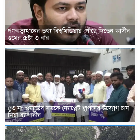
গণঅভ্যুত্থানের তথ্য বিশ্বমিডিয়ায় পৌঁছে দিতেন আদীব,
গুমের চেষ্টা ৩ বার
৫৩ নং ওয়ার্ডের সড়কে নেমপ্লেট স্থাপনের উদ্যোগ চান
মিয়া ব্যাপারীর