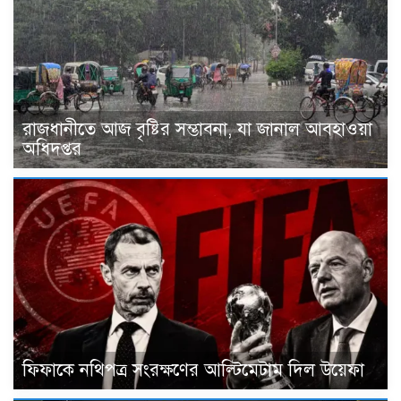
রাজধানীতে আজ বৃষ্টির সম্ভাবনা, যা জানাল আবহাওয়া
অধিদপ্তর
ফিফাকে নথিপত্র সংরক্ষণের আল্টিমেটাম দিল উয়েফা