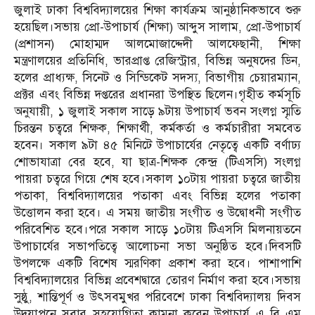
জুলাই ঢাকা বিশ্ববিদ্যালয়ের শিক্ষা কার্যক্রম আনুষ্ঠানিকভাবে শুরু
হয়েছিল।সভায় প্রো-উপাচার্য (শিক্ষা) আব্দুস সালাম, প্রো-উপাচার্য
(প্রশাসন) মোহাম্মদ আলমোজাদ্দেদী আলফেছানী, শিক্ষা
মন্ত্রণালয়ের প্রতিনিধি, ভারপ্রাপ্ত রেজিস্ট্রার, বিভিন্ন অনুষদের ডিন,
হলের প্রাধ্যক্ষ, সিনেট ও সিন্ডিকেট সদস্য, বিভাগীয় চেয়ারম্যান,
প্রক্টর এবং বিভিন্ন দপ্তরের প্রধানরা উপস্থিত ছিলেন।গৃহীত কর্মসূচি
অনুযায়ী, ১ জুলাই সকাল সাড়ে ৯টায় উপাচার্য ভবন সংলগ্ন স্মৃতি
চিরন্তন চত্বরে শিক্ষক, শিক্ষার্থী, কর্মকর্তা ও কর্মচারীরা সমবেত
হবেন। সকাল ৯টা ৪৫ মিনিটে উপাচার্যের নেতৃত্বে একটি বর্ণাঢ্য
শোভাযাত্রা বের হবে, যা ছাত্র-শিক্ষক কেন্দ্র (টিএসসি) সংলগ্ন
পায়রা চত্বরে গিয়ে শেষ হবে।সকাল ১০টায় পায়রা চত্বরে জাতীয়
পতাকা, বিশ্ববিদ্যালয়ের পতাকা এবং বিভিন্ন হলের পতাকা
উত্তোলন করা হবে। এ সময় জাতীয় সংগীত ও উদ্বোধনী সংগীত
পরিবেশিত হবে।পরে সকাল সাড়ে ১০টায় টিএসসি মিলনায়তনে
উপাচার্যের সভাপতিত্বে আলোচনা সভা অনুষ্ঠিত হবে।দিবসটি
উপলক্ষে একটি বিশেষ স্মরণিকা প্রকাশ করা হবে। পাশাপাশি
বিশ্ববিদ্যালয়ের বিভিন্ন প্রবেশদ্বারে তোরণ নির্মাণ করা হবে।সভায়
সুষ্ঠু, শান্তিপূর্ণ ও উৎসবমুখর পরিবেশে ঢাকা বিশ্ববিদ্যালয় দিবস
উদযাপনে সবার সহযোগিতা কামনা করেন উপাচার্য এ বি এম