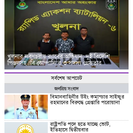
খুলনার লবণচরায় র‍্যাবের অভিযান: দুই বিদেশি
পিস্তলসহ ‘বি কোম্পানি’র ৩ সদস্য গ্রেফতার
সর্বশেষ আপডেট
জনপ্রিয় সংবাদ
বিমানবাহিনীর উইং কমান্ডার সাইফুর
রহমানের বিরুদ্ধে গ্রেপ্তারি পরোয়ানা
রাষ্ট্রপতি পদে হতে যাচ্ছে ভোট,
ইতিহাসে দ্বিতীয়বার