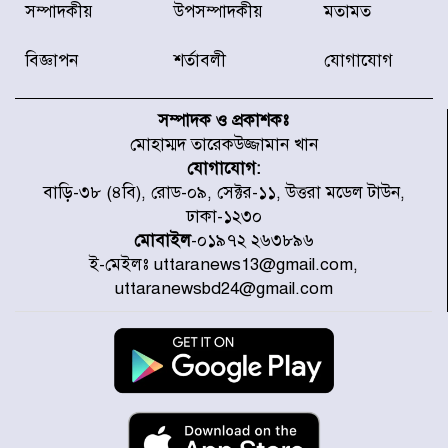
সম্পাদকীয়
উপসম্পাদকীয়
মতামত
জেলায় বন্যার পূর্বাভাস
বিজ্ঞাপন
শর্তাবলী
যোগাযোগ
৫৩ নং ওয়ার্ডের সড়কে নেমপ্লেট
স্থাপনের উদ্যোগ চান মিয়া ব্যাপারীর
সম্পাদক ও প্রকাশকঃ
মোহাম্মদ তারেকউজ্জামান খান
যোগাযোগ:
৭ জেলায় ঝোড়ো হাওয়াসহ বজ্রবৃষ্টির
বাড়ি-৩৮ (৪বি), রোড-০৯, সেক্টর-১১, উত্তরা মডেল টাউন,
শঙ্কা
ঢাকা-১২৩০
মোবাইল
-০১৯৭২ ২৬৩৮৯৬
ই-মেইলঃ uttaranews13@gmail.com,
বগুড়া ও সিলেটে সড়ক দুর্ঘটনায় নিহত
uttaranewsbd24@gmail.com
১৫
জুলাইয়ে দেশজুড়ে ৪৫৮টি সড়ক
দুর্ঘটনায় ৪১৬ জন নিহত হয়েছেন