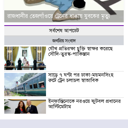
রাজধানীর তেজগাঁওয়ে ট্রেনের ধাক্কায় যুবকের মৃত্যু
সর্বশেষ আপডেট
জনপ্রিয় সংবাদ
যৌথ প্রতিরক্ষা চুক্তি স্বাক্ষর করেছে
সৌদি-তুরস্ক-পাকিস্তান
সাড়ে ৭ ঘণ্টা পর ঢাকা-ময়মনসিংহ
রুটে ট্রেন চলাচল স্বাভাবিক
ইনফান্তিনোকে নরওয়ে ফুটবল প্রধানের
আল্টিমেটাম
দেশে ভারি বৃষ্টির সতর্কবার্তা, ১০