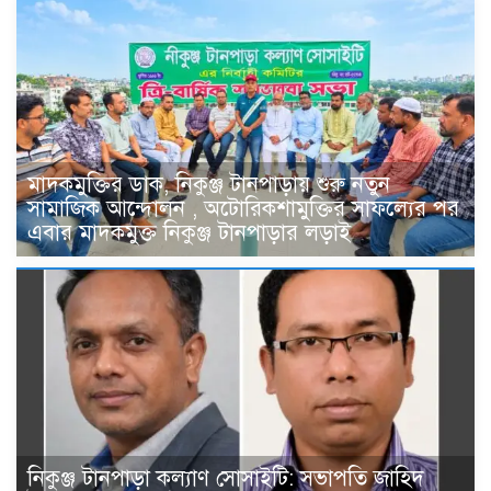
মাদকমুক্তির ডাক, নিকুঞ্জ টানপাড়ায় শুরু নতুন
সামাজিক আন্দোলন , অটোরিকশামুক্তির সাফল্যের পর
এবার মাদকমুক্ত নিকুঞ্জ টানপাড়ার লড়াই
নিকুঞ্জ টানপাড়া কল্যাণ সোসাইটি: সভাপতি জাহিদ