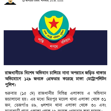
আপডেট টাইম: শনিবার, ১৬ মে, ২০২৬
রাজধানীতে বিশেষ অভিযান চালিয়ে নানা অপরাধে জ‌ড়িত থাকার
অ‌ভি‌যোগে ১২৯ জনকে গ্রেফতার করেছে ঢাকা মেট্রোপলিটন
পুলিশ।
শুক্রবার (১৫ মে) রাজধানীর বিভিন্ন এলাকায় এ অভিযান
জচালানো হয়। এর মধ্যে মিরপুর মডেল থানা এলাকা থে‌কে ৩১
জন, তেজগাঁও ৪৯, গুলশান থানা এলাকা থে‌কে ৩০ এবং