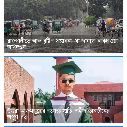
রাজধানীতে আজ বৃষ্টির সম্ভাবনা, যা জানাল আবহাওয়া
অধিদপ্তর
উত্তরা আজমপুরের রক্তাক্ত স্মৃতি: শহীদ তানভীনের
অপূর্ণ স্বপ্ন