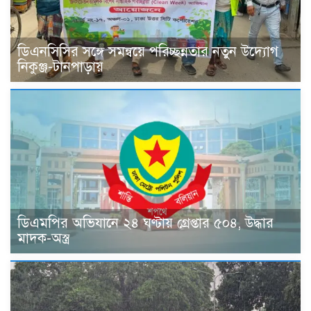
ডিএনসিসির সঙ্গে সমন্বয়ে পরিচ্ছন্নতার নতুন উদ্যোগ
নিকুঞ্জ-টানপাড়ায়
ডিএমপির অভিযানে ২৪ ঘণ্টায় গ্রেপ্তার ৫০৪, উদ্ধার
মাদক-অস্ত্র