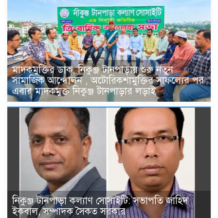
মাদকমুক্তির ডাক, নিকুঞ্জ টানপাড়ায় শুরু নতুন
সামাজিক আন্দোলন , অটোরিকশামুক্তির সাফল্যের পর
এবার মাদকমুক্ত নিকুঞ্জ টানপাড়ার লড়াই
নিকুঞ্জ টানপাড়া কল্যাণ সোসাইটি: সভাপতি জাহিদ
ইকবাল, সম্পাদক সৈকত সরকার