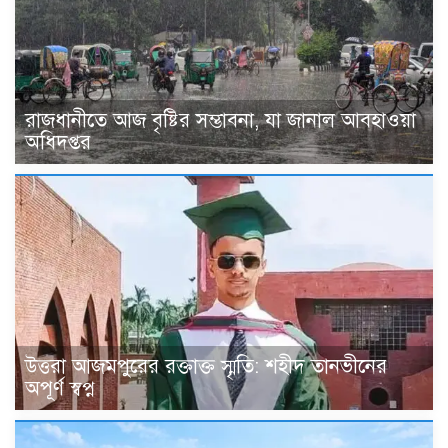
রাজধানীতে আজ বৃষ্টির সম্ভাবনা, যা জানাল আবহাওয়া
অধিদপ্তর
উত্তরা আজমপুরের রক্তাক্ত স্মৃতি: শহীদ তানভীনের
অপূর্ণ স্বপ্ন