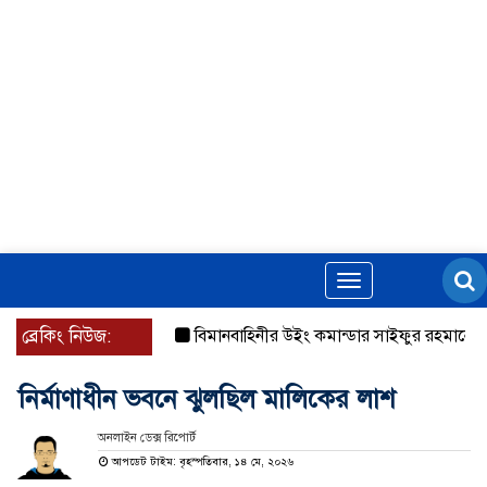
Toggle
navigation
ব্রেকিং নিউজ:
বিমানবাহিনীর উইং কমান্ডার সাইফুর রহমানের বিরুদ্ধে 
নির্মাণাধীন ভবনে ঝুলছিল মালিকের লাশ
অনলাইন ডেক্স রিপোর্ট
আপডেট টাইম: বৃহস্পতিবার, ১৪ মে, ২০২৬