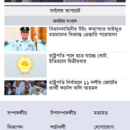
সর্বশেষ আপডেট
জনপ্রিয় সংবাদ
বিমানবাহিনীর উইং কমান্ডার সাইফুর
রহমানের বিরুদ্ধে গ্রেপ্তারি পরোয়ানা
রাষ্ট্রপতি পদে হতে যাচ্ছে ভোট,
ইতিহাসে দ্বিতীয়বার
রাষ্ট্রপতি নির্বাচনে ১১ দলীয় জোটের
প্রার্থী কর্নেল অলি আহমদ
ডিএনসিসির সঙ্গে সমন্বয়ে পরিচ্ছন্নতার
সম্পাদকীয়
উপসম্পাদকীয়
মতামত
নতুন উদ্যোগ নিকুঞ্জ-টানপাড়ায়
বিজ্ঞাপন
শর্তাবলী
যোগাযোগ