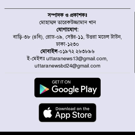
নবনির্বাচিত কার্যনির্বাহী পরিষদের
উদ্যোগে উত্তরা ১৩ নং সেক্টর-এ
সম্পাদক ও প্রকাশকঃ
পরিষ্কার-পরিচ্ছন্নতা অভিযান
মোহাম্মদ তারেকউজ্জামান খান
যোগাযোগ:
ডিএমপির অভিযানে ২৪ ঘণ্টায় গ্রেপ্তার
বাড়ি-৩৮ (৪বি), রোড-০৯, সেক্টর-১১, উত্তরা মডেল টাউন,
৫০৪, উদ্ধার মাদক-অস্ত্র
ঢাকা-১২৩০
মোবাইল
-০১৯৭২ ২৬৩৮৯৬
ই-মেইলঃ uttaranews13@gmail.com,
সন্দ্বীপের চরে বিপদে পড়া কচ্ছপ উদ্ধার
uttaranewsbd24@gmail.com
সাগরে অবমুক্ত
মাতারবাড়ী পৌঁছে নির্ধারিত কর্মসূচিতে
যোগ দিয়েছেন প্রধানমন্ত্রী
জাতীয় সাংবাদিক সংস্থার পিরোজপুর
জেলা কমিটি অনুমোদন