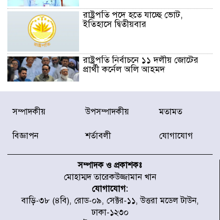
রাষ্ট্রপতি পদে হতে যাচ্ছে ভোট,
ইতিহাসে দ্বিতীয়বার
রাষ্ট্রপতি নির্বাচনে ১১ দলীয় জোটের
প্রার্থী কর্নেল অলি আহমদ
ডিএনসিসির সঙ্গে সমন্বয়ে পরিচ্ছন্নতার
সম্পাদকীয়
উপসম্পাদকীয়
মতামত
নতুন উদ্যোগ নিকুঞ্জ-টানপাড়ায়
বিজ্ঞাপন
শর্তাবলী
যোগাযোগ
নবনির্বাচিত কার্যনির্বাহী পরিষদের
উদ্যোগে উত্তরা ১৩ নং সেক্টর-এ
সম্পাদক ও প্রকাশকঃ
পরিষ্কার-পরিচ্ছন্নতা অভিযান
মোহাম্মদ তারেকউজ্জামান খান
যোগাযোগ:
ডিএমপির অভিযানে ২৪ ঘণ্টায় গ্রেপ্তার
বাড়ি-৩৮ (৪বি), রোড-০৯, সেক্টর-১১, উত্তরা মডেল টাউন,
৫০৪, উদ্ধার মাদক-অস্ত্র
ঢাকা-১২৩০