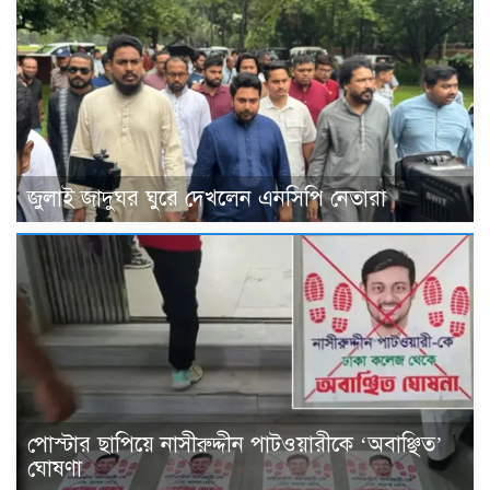
জুলাই জাদুঘর ঘুরে দেখলেন এনসিপি নেতারা
পোস্টার ছাপিয়ে নাসীরুদ্দীন পাটওয়ারীকে ‘অবাঞ্ছিত’
ঘোষণা