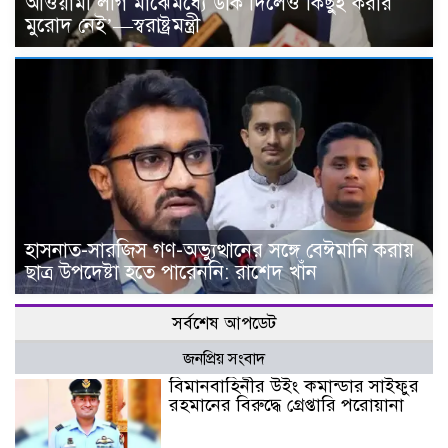
আওয়ামী লীগ মাঝেমধ্যে উঁকি দিলেও কিছুই করার
মুরোদ নেই’—স্বরাষ্ট্রমন্ত্রী
হাসনাত-সারজিস গণ-অভ্যুত্থানের সঙ্গে বেঈমানি করায়
ছাত্র উপদেষ্টা হতে পারেননি: রাশেদ খাঁন
সর্বশেষ আপডেট
জনপ্রিয় সংবাদ
বিমানবাহিনীর উইং কমান্ডার সাইফুর
রহমানের বিরুদ্ধে গ্রেপ্তারি পরোয়ানা