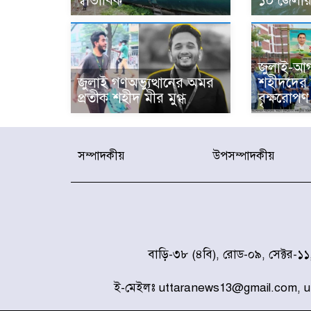
স্বাভাবিক
১০ জেলায় 
জুলাই-আগ
জুলাই গণঅভ্যুত্থানের অমর
শহীদদের স
প্রতীক শহীদ মীর মুগ্ধ
বৃক্ষরোপণ 
সম্পাদকীয়
উপসম্পাদকীয়
বাড়ি-৩৮ (৪বি), রোড-০৯, সেক্টর-১
ই-মেইলঃ uttaranews13@gmail.com, 