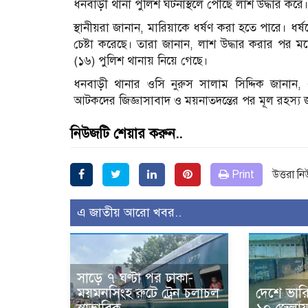
ধনবাড়ী থানা পুলিশ ঘটনাস্থলে পৌঁছে লাশ উদ্ধার করে
স্থানীয়রা জানান, মারিয়াকে ধর্ষণ করা হতে পারে। ধর্ষ
চেষ্টা করেছে। তারা জানান, লাশ উদ্ধার করার পর 
(১৬) পুলিশ থানায় নিয়ে গেছে।
ধনবাড়ী থানার ওসি নুরুস সালাম সিদ্দিক জানান
আটকদের জিজ্ঞাসাবাদ ও ময়নাতদন্তের পর মূল রহস্য 
নিউজটি শেয়ার করুন..
Print
উত্তরা ন
এ জাতীয় আরো খবর..
সাড়ে ৭ ঘণ্টা পর ঢাকা-
ময়মনসিংহ রুটে ট্রেন চলাচল
দেশে ভারি ব