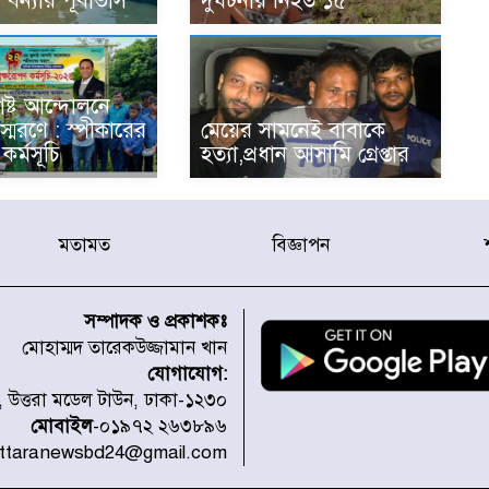
বন্যার পূর্বাভাস
দুর্ঘটনায় নিহত ১৫
ষ্ট আন্দোলনে
্মরণে : স্পীকারের
মেয়ের সামনেই বাবাকে
কর্মসূচি
হত্যা,প্রধান আসামি গ্রেপ্তার
মতামত
বিজ্ঞাপন
সম্পাদক ও প্রকাশকঃ
মোহাম্মদ তারেকউজ্জামান খান
যোগাযোগ:
১, উত্তরা মডেল টাউন, ঢাকা-১২৩০
মোবাইল
-০১৯৭২ ২৬৩৮৯৬
uttaranewsbd24@gmail.com