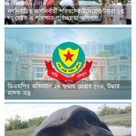
নবনির্বাচিত কার্যনির্বাহী পরিষদের উদ্যোগে উত্তরা ১৩
নং সেক্টর-এ পরিষ্কার-পরিচ্ছন্নতা অভিযান
ডিএমপির অভিযানে ২৪ ঘণ্টায় গ্রেপ্তার ৫০৪, উদ্ধার
মাদক-অস্ত্র