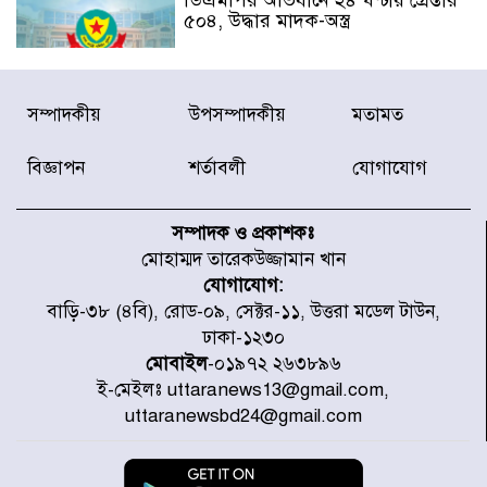
ডিএমপির অভিযানে ২৪ ঘণ্টায় গ্রেপ্তার
৫০৪, উদ্ধার মাদক-অস্ত্র
সন্দ্বীপের চরে বিপদে পড়া কচ্ছপ উদ্ধার
সম্পাদকীয়
উপসম্পাদকীয়
মতামত
সাগরে অবমুক্ত
বিজ্ঞাপন
শর্তাবলী
যোগাযোগ
মাতারবাড়ী পৌঁছে নির্ধারিত কর্মসূচিতে
যোগ দিয়েছেন প্রধানমন্ত্রী
সম্পাদক ও প্রকাশকঃ
মোহাম্মদ তারেকউজ্জামান খান
যোগাযোগ:
জাতীয় সাংবাদিক সংস্থার পিরোজপুর
বাড়ি-৩৮ (৪বি), রোড-০৯, সেক্টর-১১, উত্তরা মডেল টাউন,
জেলা কমিটি অনুমোদন
ঢাকা-১২৩০
মোবাইল
-০১৯৭২ ২৬৩৮৯৬
ই-মেইলঃ uttaranews13@gmail.com,
গণঅভ্যুত্থানের তথ্য বিশ্বমিডিয়ায় পৌঁছে
uttaranewsbd24@gmail.com
দিতেন আদীব, গুমের চেষ্টা ৩ বার