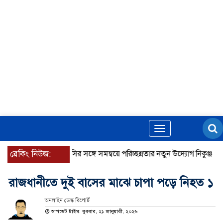
Toggle
navigation
ব্রেকিং নিউজ:
ডিএনসিসির সঙ্গে সমন্বয়ে পরিচ্ছন্নতার নতুন উদ্যোগ নিকুঞ্জ-টানপাড়া
রাজধানীতে দুই বাসের মাঝে চাপা পড়ে নিহত ১
অনলাইন ডেস্ক রিপোর্ট
আপডেট টাইম: বুধবার, ২১ জানুয়ারী, ২০২৬