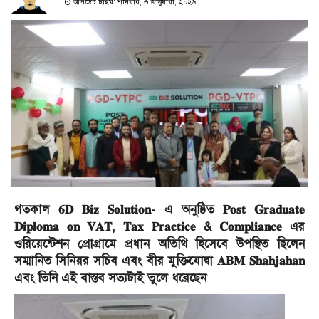
আপডেট টাইম: শনিবার, ৩ জানুয়ারী, ২০২৬
গতকাল 𝟔𝐃 𝐁𝐢𝐳 𝐒𝐨𝐥𝐮𝐭𝐢𝐨𝐧- এ অনুষ্ঠিত 𝐏𝐨𝐬𝐭 𝐆𝐫𝐚𝐝𝐮𝐚𝐭𝐞
𝐃𝐢𝐩𝐥𝐨𝐦𝐚 𝐨𝐧 𝐕𝐀𝐓, 𝐓𝐚𝐱 𝐏𝐫𝐚𝐜𝐭𝐢𝐜𝐞 & 𝐂𝐨𝐦𝐩𝐥𝐢𝐚𝐧𝐜𝐞 এর
ওরিয়েন্টেশন প্রোগ্রামে প্রধান অতিথি হিসেবে উপস্থিত ছিলেন
সম্মানিত সিনিয়র সচিব এবং বীর মুক্তিযোদ্বা 𝐀𝐁𝐌 𝐒𝐡𝐚𝐡𝐣𝐚𝐡𝐚𝐧
এবং তিনি এই বাস্তব সত্যটাই তুলে ধরেছেন