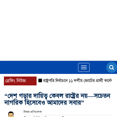
Toggle
navigation
ব্রেকিং নিউজ:
রাষ্ট্রপতি নির্বাচনে ১১ দলীয় জোটের প্রার্থী কর্নেল অলি
“দেশ গড়ার দায়িত্ব কেবল রাষ্ট্রের নয়—সচেতন
নাগরিক হিসেবেও আমাদের সবার”
নিজস্ব প্রতিবেদক