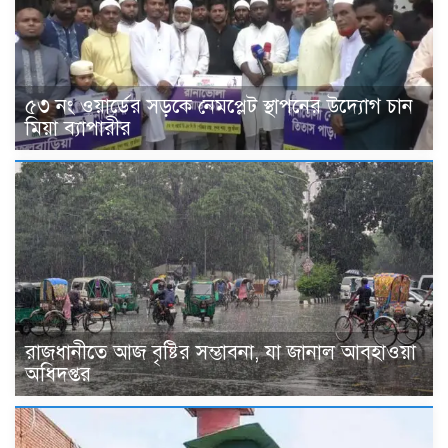
৫৩ নং ওয়ার্ডের সড়কে নেমপ্লেট স্থাপনের উদ্যোগ চান
মিয়া ব্যাপারীর
রাজধানীতে আজ বৃষ্টির সম্ভাবনা, যা জানাল আবহাওয়া
অধিদপ্তর