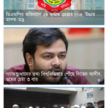
ডিএমপির অভিযানে ২৪ ঘণ্টায় গ্রেপ্তার ৫০৪, উদ্ধার
মাদক-অস্ত্র
গণঅভ্যুত্থানের তথ্য বিশ্বমিডিয়ায় পৌঁছে দিতেন আদীব,
গুমের চেষ্টা ৩ বার