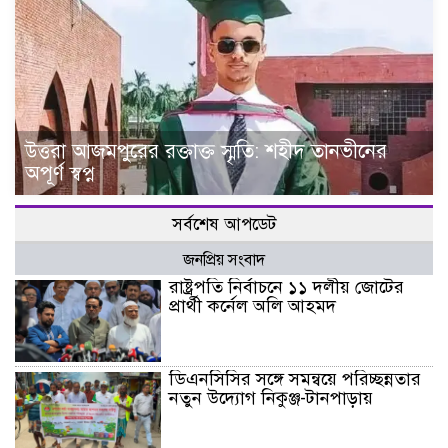
উত্তরা আজমপুরের রক্তাক্ত স্মৃতি: শহীদ তানভীনের
অপূর্ণ স্বপ্ন
সর্বশেষ আপডেট
জনপ্রিয় সংবাদ
রাষ্ট্রপতি নির্বাচনে ১১ দলীয় জোটের
প্রার্থী কর্নেল অলি আহমদ
ডিএনসিসির সঙ্গে সমন্বয়ে পরিচ্ছন্নতার
নতুন উদ্যোগ নিকুঞ্জ-টানপাড়ায়