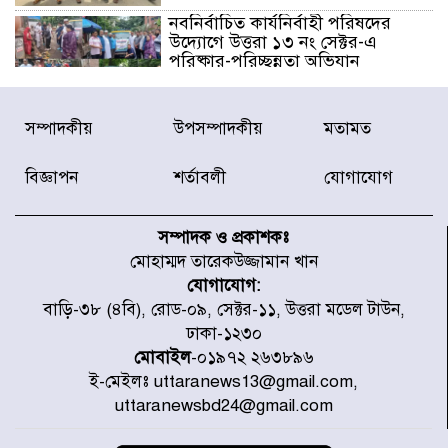
নবনির্বাচিত কার্যনির্বাহী পরিষদের
উদ্যোগে উত্তরা ১৩ নং সেক্টর-এ
পরিষ্কার-পরিচ্ছন্নতা অভিযান
ডিএমপির অভিযানে ২৪ ঘণ্টায় গ্রেপ্তার
সম্পাদকীয়
উপসম্পাদকীয়
মতামত
৫০৪, উদ্ধার মাদক-অস্ত্র
বিজ্ঞাপন
শর্তাবলী
যোগাযোগ
সন্দ্বীপের চরে বিপদে পড়া কচ্ছপ উদ্ধার
সাগরে অবমুক্ত
সম্পাদক ও প্রকাশকঃ
মোহাম্মদ তারেকউজ্জামান খান
যোগাযোগ:
মাতারবাড়ী পৌঁছে নির্ধারিত কর্মসূচিতে
বাড়ি-৩৮ (৪বি), রোড-০৯, সেক্টর-১১, উত্তরা মডেল টাউন,
যোগ দিয়েছেন প্রধানমন্ত্রী
ঢাকা-১২৩০
মোবাইল
-০১৯৭২ ২৬৩৮৯৬
ই-মেইলঃ uttaranews13@gmail.com,
জাতীয় সাংবাদিক সংস্থার পিরোজপুর
uttaranewsbd24@gmail.com
জেলা কমিটি অনুমোদন