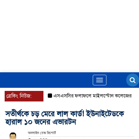
Toggle
navigation
ব্রেকিং নিউজ:
এসএসসির ফলাফলে মাইলস্টোন কলেজের প্রশংসনীয়
সতীর্থকে চড় মেরে লাল কার্ড! ইউনাইটেডকে
হারাল ১০ জনের এভারটন
অনলাইন ডেস্ক রিপোর্ট