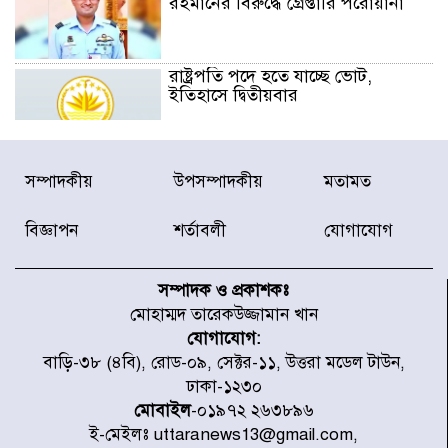
রহমানের বিরুদ্ধে গ্রেপ্তারি পরোয়ানা
রাষ্ট্রপতি পদে হতে যাচ্ছে ভোট,
ইতিহাসে দ্বিতীয়বার
রাষ্ট্রপতি নির্বাচনে ১১ দলীয় জোটের
সম্পাদকীয়
উপসম্পাদকীয়
মতামত
প্রার্থী কর্নেল অলি আহমদ
বিজ্ঞাপন
শর্তাবলী
যোগাযোগ
ডিএনসিসির সঙ্গে সমন্বয়ে পরিচ্ছন্নতার
নতুন উদ্যোগ নিকুঞ্জ-টানপাড়ায়
সম্পাদক ও প্রকাশকঃ
মোহাম্মদ তারেকউজ্জামান খান
যোগাযোগ:
নবনির্বাচিত কার্যনির্বাহী পরিষদের
বাড়ি-৩৮ (৪বি), রোড-০৯, সেক্টর-১১, উত্তরা মডেল টাউন,
উদ্যোগে উত্তরা ১৩ নং সেক্টর-এ
ঢাকা-১২৩০
পরিষ্কার-পরিচ্ছন্নতা অভিযান
মোবাইল
-০১৯৭২ ২৬৩৮৯৬
ই-মেইলঃ uttaranews13@gmail.com,
ডিএমপির অভিযানে ২৪ ঘণ্টায় গ্রেপ্তার