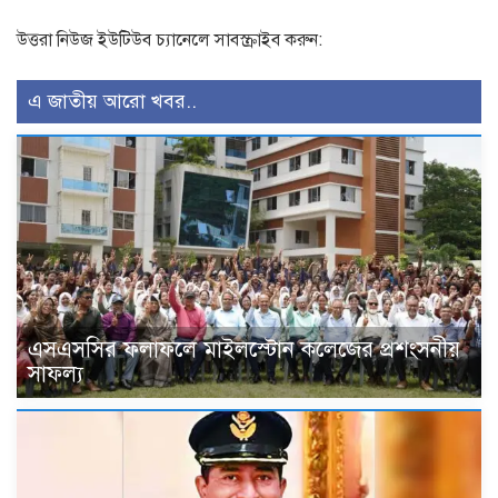
উত্তরা নিউজ ইউটিউব চ্যানেলে সাবস্ক্রাইব করুন:
এ জাতীয় আরো খবর..
এসএসসির ফলাফলে মাইলস্টোন কলেজের প্রশংসনীয়
সাফল্য