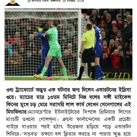
আপডেট টাইম: মঙ্গলবার, ২৫ নভেম্বর, ২০২৫
ওল্ড ট্র্যাফোর্ডে অদ্ভুত এক ঘটনার জন্ম দিলেন এভারটনের ইদ্রিসা
গুয়ে। ম্যাচের মাত্র ১৩তম মিনিটে নিজ দলের সঙ্গী মাইকেল
কিনের মুখে চড় মেরে সরাসরি লাল কার্ড দেখেন সেনেগালের এই
মিডফিল্ডার।
ম্যানচেস্টার ইউনাইটেডের বিপক্ষে প্রিমিয়ার লিগের
ম্যাচটি তখনো গোলশূন্য। ব্রুনো ফার্নান্দেসের একটি প্রচেষ্টা
বাইরে যাওয়ার পরই হঠাৎ উত্তেজনা ছড়িয়ে পড়ে এভারটন
শিবিরে।‘সম্ভবত’ রক্ষণে বল ক্লিয়ার করতে না পারায় ক্ষুব্ধ হয়ে