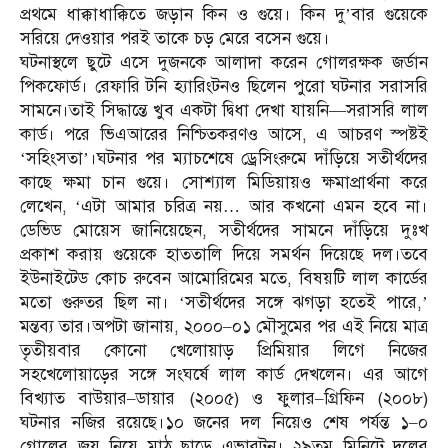
প্রথমে ধাক্কাধাক্কিতে জড়ান কিন ও গুয়ে। কিন দু’বার গুয়েকে
সরিয়ে দেওয়ার পরই তাকে চড় মেরে বসেন গুয়ে।
ঘটনাস্থলে ছুটে এসে দুজনকে আলাদা করেন গোলরক্ষক জর্ডান
পিকফোর্ড। রেফারি টনি হ্যারিংটনও ছিলেন পুরো ঘটনার সরাসরি
সামনে।তাই সিদ্ধান্তে খুব একটা দ্বিধা দেখা যায়নি—সরাসরি লাল
কার্ড। পরে ভিএআরের নিশ্চিতকরণও আসে, এ আচরণ স্পষ্টই
‘সহিংসতা’।ঘটনার পর ম্যাচশেষে ড্রেসিংরুমে দাঁড়িয়ে সতীর্থদের
কাছে ক্ষমা চান গুয়ে। সোশ্যাল মিডিয়ায়ও ক্ষমাপ্রার্থনা করে
লেখেন, ‘এটা আমার চরিত্র নয়… আর কখনো এমন হবে না।
ডেভিড মোয়েস জানিয়েছেন, সতীর্থদের সামনে দাঁড়িয়ে দুঃখ
প্রকাশ করায় গুয়েকে হাততালি দিয়ে সমর্থন দিয়েছে দল।তবে
ইউনাইটেড কোচ রুবেন আমোরিমের মতে, বিষয়টি লাল কার্ডের
মতো গুরুতর ছিল না। ‘সতীর্থদের সঙ্গে ঝগড়া হতেই পারে,’
মন্তব্য তার।অপটা জানায়, ২০০০–০১ মৌসুমের পর এই নিয়ে মাত্র
তৃতীয়বার কোনো খেলোয়াড় প্রিমিয়ার লিগে নিজের
সহখেলোয়াড়ের সঙ্গে সংঘর্ষে লাল কার্ড দেখলেন। এর আগে
বিখ্যাত বাউয়ার–ডায়ার (২০০৫) ও ফুলার–গ্রিফিন (২০০৮)
ঘটনার নজির রয়েছে।১০ জনের দল নিয়েও শেষ পর্যন্ত ১–০
গোলের জয় নিয়ে মাঠ ছাড়ে এভারটন। ২৯তম মিনিটে দলের