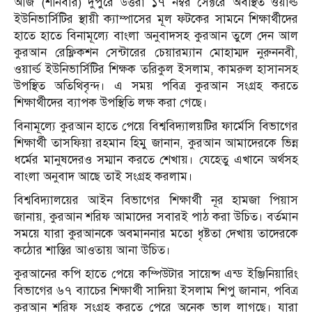
আজ (শনিবার) দুপুরে উত্তরা ১৭ নম্বর সেক্টরে অবস্থিত ওয়ার্ল্ড
ইউনিভার্সিটির স্থায়ী ক্যাম্পাসের মূল ফটকের সামনে শিক্ষার্থীদের
হাতে হাতে বিনামূল্যে বাংলা অনুবাদসহ কুরআন তুলে দেন আল
কুরআন রেফ্লিকশন সেন্টারের চেয়ারম্যান মোহাম্মদ নুরুননবী,
ওয়ার্ল্ড ইউনিভার্সিটির শিক্ষক তরিকুল ইসলাম, কামরুল হাসানসহ
উপস্থিত অতিথিবৃন্দ। এ সময় পবিত্র কুরআন সংগ্রহ করতে
শিক্ষার্থীদের ব্যাপক উপস্থিতি লক্ষ করা গেছে।
বিনামূল্যে কুরআন হাতে পেয়ে বিশ্ববিদ্যালয়টির ফার্মেসি বিভাগের
শিক্ষার্থী তাসফিয়া রহমান হিমু জানান, কুরআন আমাদেরকে ভিন্ন
ধর্মের মানুষদেরও সম্মান করতে শেখায়। যেহেতু এখানে অর্থসহ
বাংলা অনুবাদ আছে তাই সংগ্রহ করলাম।
বিশ্ববিদ্যালয়ের আইন বিভাগের শিক্ষার্থী নূর হামজা পিয়াস
জানায়, কুরআন শরিফ আমাদের সবারই পাঠ করা উচিত। বর্তমান
সময়ে যারা কুরআনকে অবমাননার মতো ধৃষ্টতা দেখায় তাদেরকে
কঠোর শাস্তির আওতায় আনা উচিত।
কুরআনের কপি হাতে পেয়ে কম্পিউটার সায়েন্স এন্ড ইঞ্জিনিয়ারিং
বিভাগের ৬৭ ব্যাচের শিক্ষার্থী সাদিয়া ইসলাম শিপু জানান, পবিত্র
কুরআন শরিফ সংগ্রহ করতে পেরে অনেক ভাল লাগছে। যারা