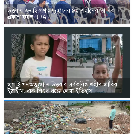
উত্তরায় জুলাই গণঅভ্যুত্থানের ৯২ শহীদের তালিকা
প্রকাশ করল JRA
জুলাই গণঅভ্যুত্থানে উত্তরায় সর্বকনিষ্ঠ শহীদ জাবির
ইব্রাহীম: এক শিশুর রক্তে লেখা ইতিহাস