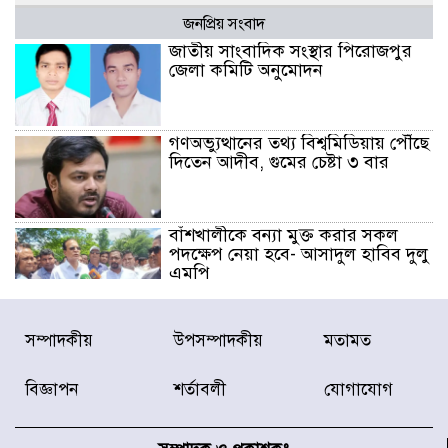
জনপ্রিয় সংবাদ
জাতীয় সাংবাদিক সংস্থার পিরোজপুর
জেলা কমিটি অনুমোদন
গণঅভ্যুত্থানের তথ্য বিশ্বমিডিয়ায় পৌঁছে
দিতেন আদীব, গুমের চেষ্টা ৩ বার
বাঁশখালীকে বন্যা মুক্ত করার সকল
পদক্ষেপ নেয়া হবে- আসাদুল হাবিব দুলু
এমপি
বিদ্যুৎ-জ্বালানি খাতে অস্থিরতা তৈরির
সম্পাদকীয়
উপসম্পাদকীয়
মতামত
চেষ্টা করছে একটি চক্র : প্রধানমন্ত্রী
বিজ্ঞাপন
শর্তাবলী
যোগাযোগ
টাইফুন ‘ডলফিনের’ আঘাতে জাপানে
৫ আহত, চীনে বন্দর বন্ধ