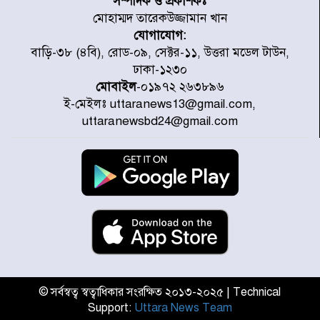
সম্পাদক ও প্রকাশকঃ
মোহাম্মদ তারেকউজ্জামান খান
যোগাযোগ:
চিকিৎসা খাতে জিডিপির ৫ শতাংশ
বাড়ি-৩৮ (৪বি), রোড-০৯, সেক্টর-১১, উত্তরা মডেল টাউন,
বরাদ্দের ঘোষণা স্থানীয় সরকার মন্ত্রীর
ঢাকা-১২৩০
মোবাইল
-০১৯৭২ ২৬৩৮৯৬
ই-মেইলঃ uttaranews13@gmail.com,
জুলাই জাদুঘর ঘুরে দেখলেন এনসিপি
uttaranewsbd24@gmail.com
নেতারা
যুক্তরাষ্ট্রে দাবানল নেভাতে গিয়ে
হেলিকপ্টার বিধ্বস্ত, নিহত ১
মজুদদারের সর্বোচ্চ শাস্তি মৃত্যুদণ্ড, তাই
ভেবে মজুদ করবেন : আইনমন্ত্রী
© সর্বস্বত্ব স্বত্বাধিকার সংরক্ষিত ২০১৩-২০২৫ | Technical
Support:
Uttara News Team
আন্তর্জাতিক আদিবাসী দিবস: রাষ্ট্রের