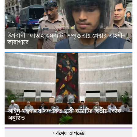
উগ্রবাদী ‘ফাতাহ কমব্যাট’ সম্পৃক্ততায় গ্রেপ্তার তাহসীন
কারাগারে
আইন মন্ত্রণালয় সম্পর্কিত স্থায়ী কমিটির দ্বিতীয় বৈঠক
অনুষ্ঠিত
সর্বশেষ আপডেট