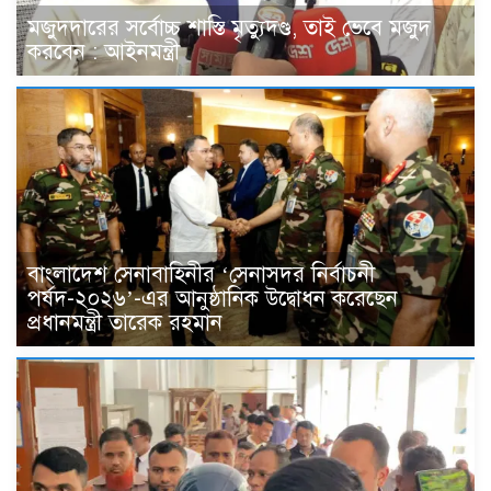
মজুদদারের সর্বোচ্চ শাস্তি মৃত্যুদণ্ড, তাই ভেবে মজুদ
করবেন : আইনমন্ত্রী
বাংলাদেশ সেনাবাহিনীর ‘সেনাসদর নির্বাচনী
পর্ষদ-২০২৬’-এর আনুষ্ঠানিক উদ্বোধন করেছেন
প্রধানমন্ত্রী তারেক রহমান