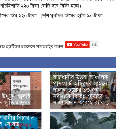
ঁচমিশালি ২২০ টাকা কেজি দরে বিক্রি হচ্ছে।
াঁসের ডিম ২২০ টাকা। দেশি মুরগির ডিমের হালি ৯০ টাকা।
িউজ ইউটিউব চ্যানেলে সাবস্ক্রাইব করুন:
রাজধানীর উত্তরা আঞ্চলিক
পাসপোর্ট অফিসের সামনে
দালাল চক্রের ১৩ জন
ন্মুক্ত ‘জুলাই
সদস্যকে বিভিন্ন মেয়াদে
ান স্মৃতি জাদুঘর
সাজা প্রদান করেছে র‌্যাব-১
অপরাধীর বিচার এ
ে, সে যত