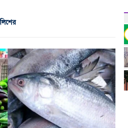
ইলিশের
র