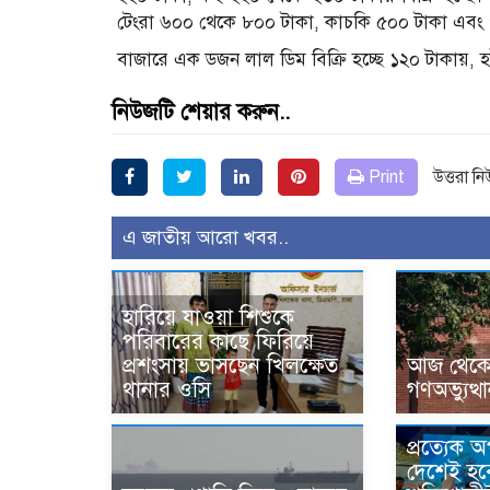
টেংরা ৬০০ থেকে ৮০০ টাকা, কাচকি ৫০০ টাকা এবং পা
বাজারে এক ডজন লাল ডিম বিক্রি হচ্ছে ১২০ টাকায়, হ
নিউজটি শেয়ার করুন..
Print
উত্তরা ন
এ জাতীয় আরো খবর..
হারিয়ে যাওয়া শিশুকে
পরিবারের কাছে ফিরিয়ে
প্রশংসায় ভাসছেন খিলক্ষেত
আজ থেকে উ
থানার ওসি
গণঅভ্যুত্থ
প্রত্যেক 
দেশেই হব