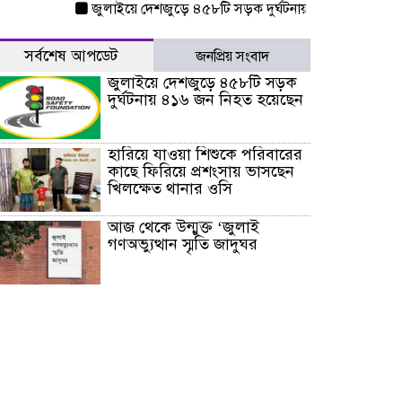
জুলাইয়ে দেশজুড়ে ৪৫৮টি সড়ক দুর্ঘটনায় ৪১৬ জন নিহত হয়েছেন
সর্বশেষ আপডেট
জনপ্রিয় সংবাদ
জুলাইয়ে দেশজুড়ে ৪৫৮টি সড়ক
দুর্ঘটনায় ৪১৬ জন নিহত হয়েছেন
হারিয়ে যাওয়া শিশুকে পরিবারের
কাছে ফিরিয়ে প্রশংসায় ভাসছেন
খিলক্ষেত থানার ওসি
আজ থেকে উন্মুক্ত ‘জুলাই
গণঅভ্যুত্থান স্মৃতি জাদুঘর
রাজধানীর উত্তরা আঞ্চলিক
পাসপোর্ট অফিসের সামনে দালাল
চক্রের ১৩ জন সদস্যকে বিভিন্ন
মেয়াদে সাজা প্রদান করেছে
‌্যাব-১
হরমুজ প্রণালি নিয়ে ওমানের সঙ্গে