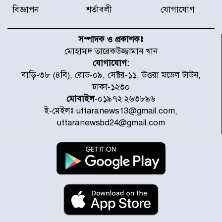
বিজ্ঞাপন
শর্তাবলী
যোগাযোগ
উত্তরায় জুলাই গণঅভ্যুত্থানের ৯২
শহীদের তালিকা প্রকাশ করল JRA
সম্পাদক ও প্রকাশকঃ
মোহাম্মদ তারেকউজ্জামান খান
যোগাযোগ:
জুলাই গণঅভ্যুত্থানে উত্তরায় সর্বকনিষ্ঠ
বাড়ি-৩৮ (৪বি), রোড-০৯, সেক্টর-১১, উত্তরা মডেল টাউন,
শহীদ জাবির ইব্রাহীম: এক শিশুর রক্তে
ঢাকা-১২৩০
লেখা ইতিহাস
মোবাইল
-০১৯৭২ ২৬৩৮৯৬
ই-মেইলঃ uttaranews13@gmail.com,
রাজধানীতে আজ বৃষ্টির সম্ভাবনা, যা
uttaranewsbd24@gmail.com
জানাল আবহাওয়া অধিদপ্তর
জুলাই গণঅভ্যুত্থানের অমর প্রতীক
শহীদ মীর মুগ্ধ
উত্তরা আজমপুরের রক্তাক্ত স্মৃতি: শহীদ
তানভীনের অপূর্ণ স্বপ্ন