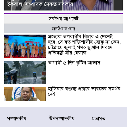
ইকবাল, সম্পাদক সৈকত সরকার
সর্বশেষ আপডেট
জনপ্রিয় সংবাদ
প্রত্যেক অপরাধীর বিচার এ দেশেই
হবে, সে যত শক্তিশালীই হোক না কেন,
চট্টগ্রামে জুলাই গণঅভ্যুত্থান দিবসে
প্রতিমন্ত্রী মীর হেলাল
আগামী ৫ দিন বৃষ্টির আভাস
হাসিনার বক্তব্য প্রচারে ভারতের সমর্থন
নেই
জুলাই গণঅভ্যুত্থানে আহত যোদ্ধা
সম্পাদকীয়
উপসম্পাদকীয়
মতামত
মিতুর খোঁজ নিলেন প্রধানমন্ত্রী