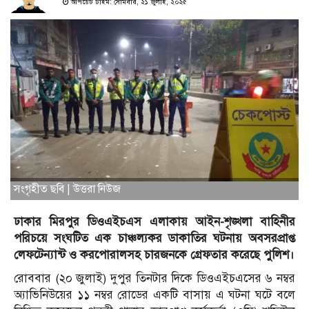
আপডেট টাইম: সোমবার, ২১ জুলাই, ২০২৫
সংগৃহীত ছবি | উত্তরা নিউজ
ঢাকার মিরপুর ডিওএইচএস এলাকায় আইন-শৃঙ্খলা বাহিনীর
পরিচয়ে সংঘটিত এক চাঞ্চল্যকর ডাকাতির ঘটনায় অবসরপ্রাপ্ত
লেফটেন্যান্ট ও করপোরালসহ চারজনকে গ্রেফতার করেছে পুলিশ।
রোববার (২০ জুলাই) দুপুর তিনটার দিকে ডিওএইচএসের ৬ নম্বর
অ্যাভিনিউয়ের ১১ নম্বর রোডের একটি বাসায় এ ঘটনা ঘটে বলে