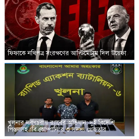
ফিফাকে নথিপত্র সংরক্ষণের আল্টিমেটাম দিল উয়েফা
খুলনার লবণচরায় র‍্যাবের অভিযান: দুই বিদেশি
পিস্তলসহ ‘বি কোম্পানি’র ৩ সদস্য গ্রেফতার