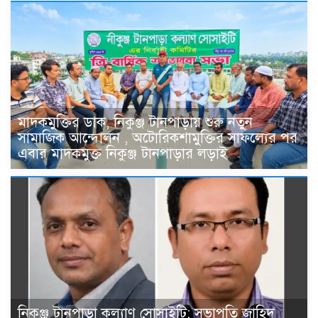
মাদকমুক্তির ডাক, নিকুঞ্জ টানপাড়ায় শুরু নতুন
সামাজিক আন্দোলন , অটোরিকশামুক্তির সাফল্যের পর
এবার মাদকমুক্ত নিকুঞ্জ টানপাড়ার লড়াই
নিকুঞ্জ টানপাড়া কল্যাণ সোসাইটি: সভাপতি জাহিদ