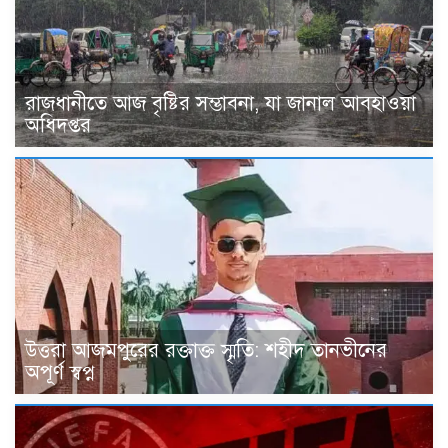
রাজধানীতে আজ বৃষ্টির সম্ভাবনা, যা জানাল আবহাওয়া
অধিদপ্তর
উত্তরা আজমপুরের রক্তাক্ত স্মৃতি: শহীদ তানভীনের
অপূর্ণ স্বপ্ন