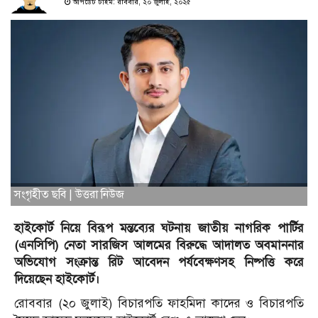
আপডেট টাইম: রবিবার, ২০ জুলাই, ২০২৫
সংগৃহীত ছবি | উত্তরা নিউজ
হাইকোর্ট নিয়ে বিরূপ মন্তব্যের ঘটনায় জাতীয় নাগরিক পার্টির
(এনসিপি) নেতা সারজিস আলমের বিরুদ্ধে আদালত অবমাননার
অভিযোগ সংক্রান্ত রিট আবেদন পর্যবেক্ষণসহ নিষ্পত্তি করে
দিয়েছেন হাইকোর্ট।
রোববার (২০ জুলাই) বিচারপতি ফাহমিদা কাদের ও বিচারপতি