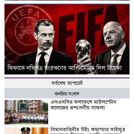
ফিফাকে নথিপত্র সংরক্ষণের আল্টিমেটাম দিল উয়েফা
সর্বশেষ আপডেট
জনপ্রিয় সংবাদ
এসএসসির ফলাফলে মাইলস্টোন
কলেজের প্রশংসনীয় সাফল্য
বিমানবাহিনীর উইং কমান্ডার সাইফুর