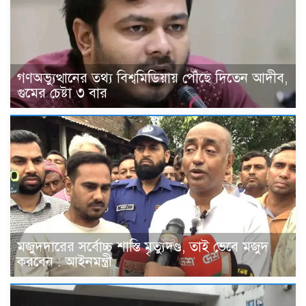
গণঅভ্যুত্থানের তথ্য বিশ্বমিডিয়ায় পৌঁছে দিতেন আদীব,
গুমের চেষ্টা ৩ বার
মজুদদারের সর্বোচ্চ শাস্তি মৃত্যুদণ্ড, তাই ভেবে মজুদ
করবেন : আইনমন্ত্রী