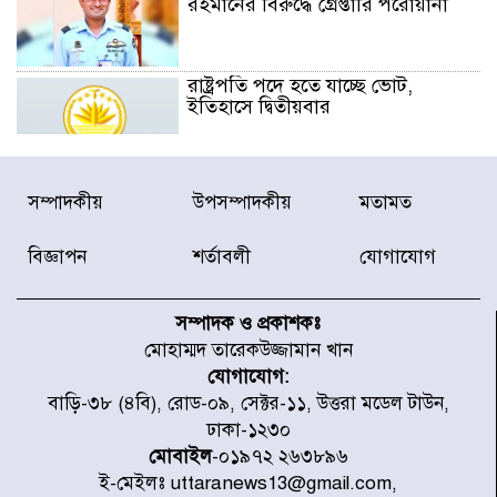
রহমানের বিরুদ্ধে গ্রেপ্তারি পরোয়ানা
রাষ্ট্রপতি পদে হতে যাচ্ছে ভোট,
ইতিহাসে দ্বিতীয়বার
রাষ্ট্রপতি নির্বাচনে ১১ দলীয় জোটের
সম্পাদকীয়
উপসম্পাদকীয়
মতামত
প্রার্থী কর্নেল অলি আহমদ
বিজ্ঞাপন
শর্তাবলী
যোগাযোগ
ডিএনসিসির সঙ্গে সমন্বয়ে পরিচ্ছন্নতার
নতুন উদ্যোগ নিকুঞ্জ-টানপাড়ায়
সম্পাদক ও প্রকাশকঃ
মোহাম্মদ তারেকউজ্জামান খান
যোগাযোগ:
নবনির্বাচিত কার্যনির্বাহী পরিষদের
বাড়ি-৩৮ (৪বি), রোড-০৯, সেক্টর-১১, উত্তরা মডেল টাউন,
উদ্যোগে উত্তরা ১৩ নং সেক্টর-এ
ঢাকা-১২৩০
পরিষ্কার-পরিচ্ছন্নতা অভিযান
মোবাইল
-০১৯৭২ ২৬৩৮৯৬
ই-মেইলঃ uttaranews13@gmail.com,
ডিএমপির অভিযানে ২৪ ঘণ্টায় গ্রেপ্তার