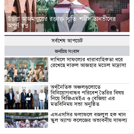
উত্তরা আজমপুরের রক্তাক্ত স্মৃতি: শহীদ তানভীনের
অপূর্ণ স্বপ্ন
সর্বশেষ আপডেট
জনপ্রিয় সংবাদ
দাখিলে সাফল্যের ধারাবাহিকতা ধরে
রেখেছে দারুল আজহার মডেল মাদ্রাসা
অর্থনৈতিক অঞ্চলগুলোতে
বিনিয়োগবান্ধব পরিবেশ তৈরির বিষয়
নিয়ে বিজিএমইএ ও বেজিয়া এর
মতবিনিময় সভা অনুষ্ঠিত
এসএসসির ফলাফলে বজলুল হক খান
স্কুল অ্যান্ড কলেজের অভাবনীয় সাফল্য