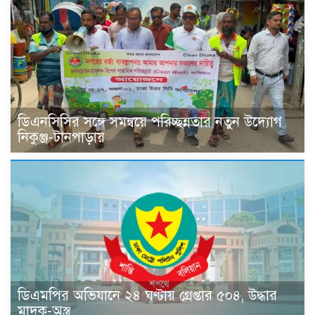
ডিএনসিসির সঙ্গে সমন্বয়ে পরিচ্ছন্নতার নতুন উদ্যোগ
নিকুঞ্জ-টানপাড়ায়
ডিএমপির অভিযানে ২৪ ঘণ্টায় গ্রেপ্তার ৫০৪, উদ্ধার
মাদক-অস্ত্র