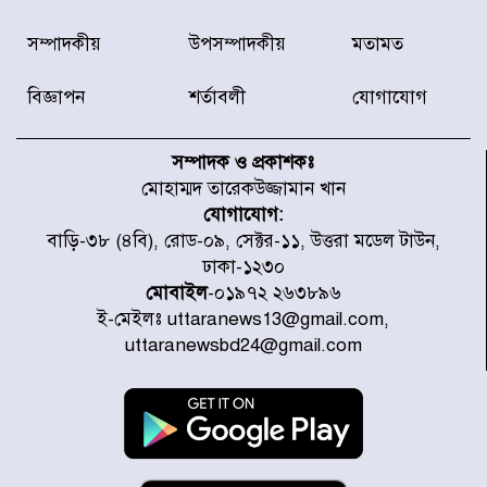
দাখিলে শতভাগ সাফল্য, দেশসেরা
সম্পাদকীয়
উপসম্পাদকীয়
মতামত
তানযীমুল উম্মাহ আলিম মাদরাসা
বিজ্ঞাপন
শর্তাবলী
যোগাযোগ
এসএসসির ফলাফলে মাইলস্টোন
কলেজের প্রশংসনীয় সাফল্য
সম্পাদক ও প্রকাশকঃ
মোহাম্মদ তারেকউজ্জামান খান
যোগাযোগ:
বিমানবাহিনীর উইং কমান্ডার সাইফুর
বাড়ি-৩৮ (৪বি), রোড-০৯, সেক্টর-১১, উত্তরা মডেল টাউন,
রহমানের বিরুদ্ধে গ্রেপ্তারি পরোয়ানা
ঢাকা-১২৩০
মোবাইল
-০১৯৭২ ২৬৩৮৯৬
ই-মেইলঃ uttaranews13@gmail.com,
রাষ্ট্রপতি পদে হতে যাচ্ছে ভোট,
uttaranewsbd24@gmail.com
ইতিহাসে দ্বিতীয়বার
রাষ্ট্রপতি নির্বাচনে ১১ দলীয় জোটের
প্রার্থী কর্নেল অলি আহমদ