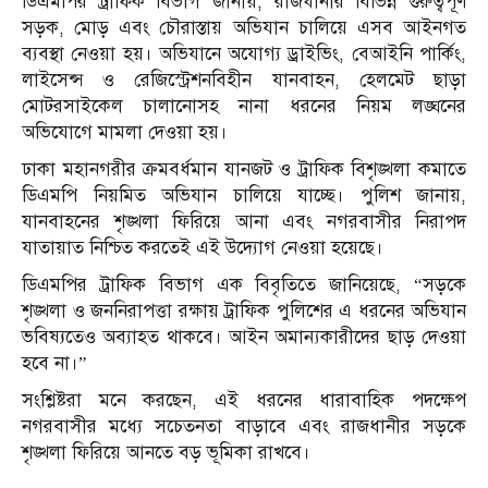
ডিএমপির ট্রাফিক বিভাগ জানায়, রাজধানীর বিভিন্ন গুরুত্বপূর্ণ
সড়ক, মোড় এবং চৌরাস্তায় অভিযান চালিয়ে এসব আইনগত
ব্যবস্থা নেওয়া হয়। অভিযানে অযোগ্য ড্রাইভিং, বেআইনি পার্কিং,
লাইসেন্স ও রেজিস্ট্রেশনবিহীন যানবাহন, হেলমেট ছাড়া
মোটরসাইকেল চালানোসহ নানা ধরনের নিয়ম লঙ্ঘনের
অভিযোগে মামলা দেওয়া হয়।
ঢাকা মহানগরীর ক্রমবর্ধমান যানজট ও ট্রাফিক বিশৃঙ্খলা কমাতে
ডিএমপি নিয়মিত অভিযান চালিয়ে যাচ্ছে। পুলিশ জানায়,
যানবাহনের শৃঙ্খলা ফিরিয়ে আনা এবং নগরবাসীর নিরাপদ
যাতায়াত নিশ্চিত করতেই এই উদ্যোগ নেওয়া হয়েছে।
ডিএমপির ট্রাফিক বিভাগ এক বিবৃতিতে জানিয়েছে, “সড়কে
শৃঙ্খলা ও জননিরাপত্তা রক্ষায় ট্রাফিক পুলিশের এ ধরনের অভিযান
ভবিষ্যতেও অব্যাহত থাকবে। আইন অমান্যকারীদের ছাড় দেওয়া
হবে না।”
সংশ্লিষ্টরা মনে করছেন, এই ধরনের ধারাবাহিক পদক্ষেপ
নগরবাসীর মধ্যে সচেতনতা বাড়াবে এবং রাজধানীর সড়কে
শৃঙ্খলা ফিরিয়ে আনতে বড় ভূমিকা রাখবে।