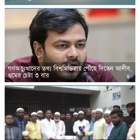
গণঅভ্যুত্থানের তথ্য বিশ্বমিডিয়ায় পৌঁছে দিতেন আদীব,
গুমের চেষ্টা ৩ বার