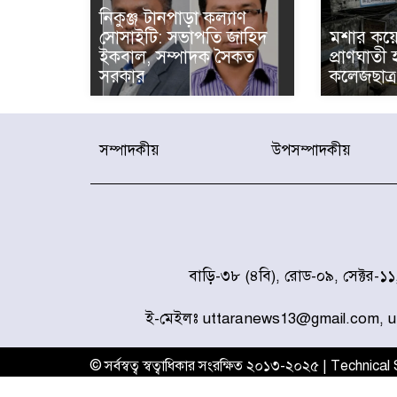
নিকুঞ্জ টানপাড়া কল্যাণ
সোসাইটি: সভাপতি জাহিদ
মশার কয়ে
ইকবাল, সম্পাদক সৈকত
প্রাণঘাতী
সরকার
কলেজছাত্র
সম্পাদকীয়
উপসম্পাদকীয়
বাড়ি-৩৮ (৪বি), রোড-০৯, সেক্টর-১
ই-মেইলঃ uttaranews13@gmail.com, 
© সর্বস্বত্ব স্বত্বাধিকার সংরক্ষিত ২০১৩-২০২৫ | Technica