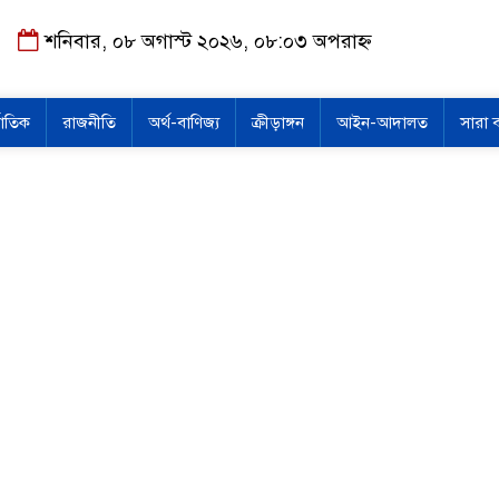
শনিবার, ০৮ অগাস্ট ২০২৬, ০৮:০৩ অপরাহ্ন
জাতিক
রাজনীতি
অর্থ-বাণিজ্য
ক্রীড়াঙ্গন
আইন-আদালত
সারা 