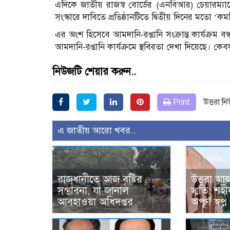
এদিকে জাতীয় রাজস্ব বোর্ডের (এনবিআর) চেয়ারম্যা
সংস্কারে দাবিতে প্রতিষ্ঠানটিতে দ্বিতীয় দিনের মতো ‘ক
এর অংশ হিসেবে আমদানি-রপ্তানি সংক্রান্ত কার্যক্রম 
আমদানি-রপ্তানি কার্যক্রমে স্থবিরতা দেখা দিয়েছে। কে
নিউজটি শেয়ার করুন..
Print
উত্তরা ন
এ জাতীয় আরো খবর..
রাজধানীতে আজ বৃষ্টির
উত্তরা আজ
সম্ভাবনা, যা জানাল
স্মৃতি: শ
আবহাওয়া অধিদপ্তর
অপূর্ণ স্বপ্ন