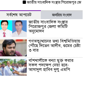
জাতীয় সাংবাদিক সংস্থার পিরোজপুর জেলা কমিটি অনুমোদন
সর্বশেষ আপডেট
জনপ্রিয় সংবাদ
জাতীয় সাংবাদিক সংস্থার
পিরোজপুর জেলা কমিটি
অনুমোদন
গণঅভ্যুত্থানের তথ্য বিশ্বমিডিয়ায়
পৌঁছে দিতেন আদীব, গুমের চেষ্টা
৩ বার
বাঁশখালীকে বন্যা মুক্ত করার
সকল পদক্ষেপ নেয়া হবে-
আসাদুল হাবিব দুলু এমপি
বিদ্যুৎ-জ্বালানি খাতে অস্থিরতা
তৈরির চেষ্টা করছে একটি চক্র :
প্রধানমন্ত্রী
টাইফুন ‘ডলফিনের’ আঘাতে
জাপানে ৫ আহত, চীনে বন্দর বন্ধ