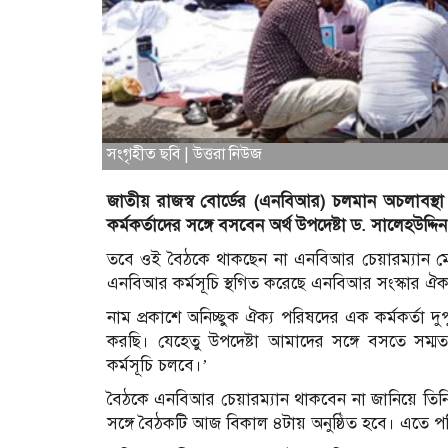
সংগৃহীত ছবি | উত্তরা নিউজ
জাতীয় রাজস্ব বোর্ডের (এনবিআর) চলমান অচলাব
কর্মকর্তাদের সঙ্গে বসবেন অর্থ উপদেষ্টা ড. সালেহউদ্
তবে ওই বৈঠকে থাকছেন না এনবিআর চেয়ারম্যান মো
এনবিআর কর্মসূচি স্থগিত করেছে এনবিআর সংস্কার ঐক
নাম প্রকাশে অনিচ্ছুক ঐক্য পরিষদের এক কর্মকর্তা দ
করছি। যেহেতু উপদেষ্টা আমাদের সঙ্গে বসতে সম্মত
কর্মসূচি চলবে।’
বৈঠকে এনবিআর চেয়ারম্যান থাকবেন না জানিয়ে তিনি ব
সঙ্গে বৈঠকটি আজ বিকাল ৪টায় অনুষ্ঠিত হবে। এতে প