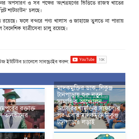
নের অপসারণ ও সব পক্ষের অংশগ্রহণের ভিত্তিতে রাজস্ব খাতের
মপ্লিট শাটডাউন’ চলছে।
বন্ধ রয়েছে। ফলে বন্দরে পণ্য খালাস ও জাহাজে তুলতে না পারায়
বল বৈদেশিক যাত্রীসেবা চালু রয়েছে।
িউজ ইউটিউব চ্যানেলে সাবস্ক্রাইব করুন:
মাদকমুক্তির ডাক, নিকুঞ্জ
টানপাড়ায় শুরু নতুন
সামাজিক আন্দোলন ,
মপুরের রক্তাক্ত
অটোরিকশামুক্তির সাফল্যের
হীদ তানভীনের
পর এবার মাদকমুক্ত নিকুঞ্জ
টানপাড়ার লড়াই