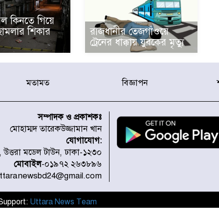
ল কিনতে গিয়ে
 হামলার শিকার
রাজধানীর তেজগাঁওয়ে
ট্রেনের ধাক্কায় যুবকের মৃত্যু
মতামত
বিজ্ঞাপন
সম্পাদক ও প্রকাশকঃ
মোহাম্মদ তারেকউজ্জামান খান
যোগাযোগ:
১, উত্তরা মডেল টাউন, ঢাকা-১২৩০
মোবাইল
-০১৯৭২ ২৬৩৮৯৬
uttaranewsbd24@gmail.com
l Support:
Uttara News Team