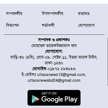
মাতারবাড়ী পৌঁছে নির্ধারিত কর্মসূচিতে
সম্পাদকীয়
উপসম্পাদকীয়
মতামত
যোগ দিয়েছেন প্রধানমন্ত্রী
বিজ্ঞাপন
শর্তাবলী
যোগাযোগ
জাতীয় সাংবাদিক সংস্থার পিরোজপুর
জেলা কমিটি অনুমোদন
সম্পাদক ও প্রকাশকঃ
মোহাম্মদ তারেকউজ্জামান খান
যোগাযোগ:
গণঅভ্যুত্থানের তথ্য বিশ্বমিডিয়ায় পৌঁছে
বাড়ি-৩৮ (৪বি), রোড-০৯, সেক্টর-১১, উত্তরা মডেল টাউন,
দিতেন আদীব, গুমের চেষ্টা ৩ বার
ঢাকা-১২৩০
মোবাইল
-০১৯৭২ ২৬৩৮৯৬
ই-মেইলঃ uttaranews13@gmail.com,
বাঁশখালীকে বন্যা মুক্ত করার সকল
uttaranewsbd24@gmail.com
পদক্ষেপ নেয়া হবে- আসাদুল হাবিব দুলু
এমপি
বিদ্যুৎ-জ্বালানি খাতে অস্থিরতা তৈরির
চেষ্টা করছে একটি চক্র : প্রধানমন্ত্রী