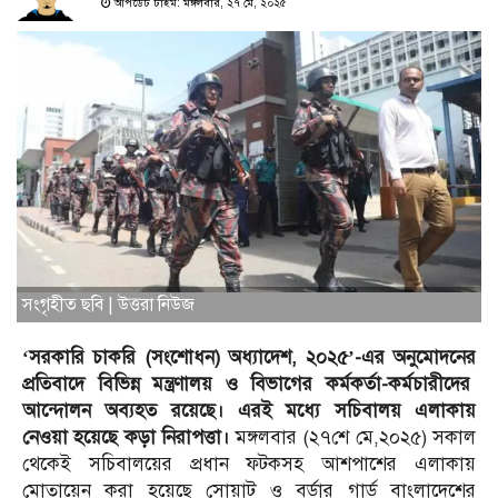
আপডেট টাইম: মঙ্গলবার, ২৭ মে, ২০২৫
সংগৃহীত ছবি | উত্তরা নিউজ
‘সরকারি চাকরি (সংশোধন) অধ্যাদেশ, ২০২৫’-এর অনুমোদনের
প্রতিবাদে বিভিন্ন মন্ত্রণালয় ও বিভাগের কর্মকর্তা-কর্মচারীদের
আন্দোলন অব্যহত রয়েছে। এরই মধ্যে সচিবালয় এলাকায়
নেওয়া হয়েছে কড়া নিরাপত্তা।
মঙ্গলবার (২৭শে মে,২০২৫) সকাল
থেকেই সচিবালয়ের প্রধান ফটকসহ আশপাশের এলাকায়
মোতায়েন করা হয়েছে সোয়াট ও বর্ডার গার্ড বাংলাদেশের