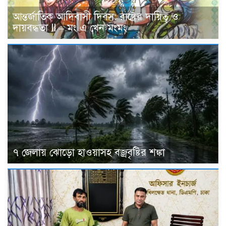
আন্তর্জাতিক আদিবাসী দিবস: রাষ্ট্রের দায়িত্ব ও
দায়বদ্ধতা II – মং এ খেন মংমং
৭ জেলায় ঝোড়ো হাওয়াসহ বজ্রবৃষ্টির শঙ্কা