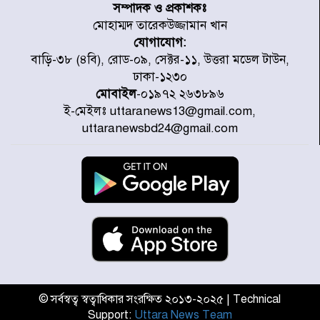
উদ্যোগে উত্তরা ১৩ নং সেক্টর-এ
সম্পাদক ও প্রকাশকঃ
পরিষ্কার-পরিচ্ছন্নতা অভিযান
মোহাম্মদ তারেকউজ্জামান খান
যোগাযোগ:
ডিএমপির অভিযানে ২৪ ঘণ্টায় গ্রেপ্তার
বাড়ি-৩৮ (৪বি), রোড-০৯, সেক্টর-১১, উত্তরা মডেল টাউন,
৫০৪, উদ্ধার মাদক-অস্ত্র
ঢাকা-১২৩০
মোবাইল
-০১৯৭২ ২৬৩৮৯৬
ই-মেইলঃ uttaranews13@gmail.com,
সন্দ্বীপের চরে বিপদে পড়া কচ্ছপ উদ্ধার
uttaranewsbd24@gmail.com
সাগরে অবমুক্ত
মাতারবাড়ী পৌঁছে নির্ধারিত কর্মসূচিতে
যোগ দিয়েছেন প্রধানমন্ত্রী
জাতীয় সাংবাদিক সংস্থার পিরোজপুর
জেলা কমিটি অনুমোদন
© সর্বস্বত্ব স্বত্বাধিকার সংরক্ষিত ২০১৩-২০২৫ | Technical
Support:
Uttara News Team
গণঅভ্যুত্থানের তথ্য বিশ্বমিডিয়ায় পৌঁছে