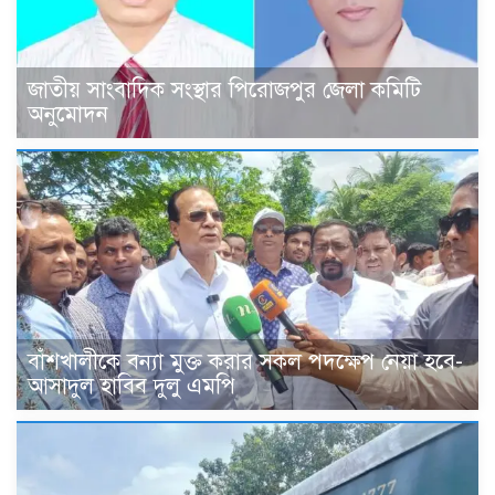
জাতীয় সাংবাদিক সংস্থার পিরোজপুর জেলা কমিটি
অনুমোদন
বাঁশখালীকে বন্যা মুক্ত করার সকল পদক্ষেপ নেয়া হবে-
আসাদুল হাবিব দুলু এমপি