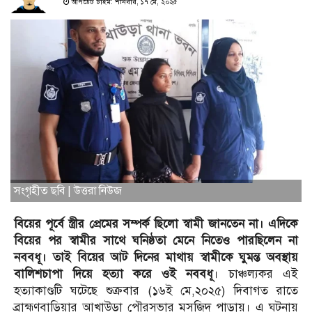
আপডেট টাইম: শনিবার, ১৭ মে, ২০২৫
সংগৃহীত ছবি | উত্তরা নিউজ
বিয়ের পূর্বে স্ত্রীর প্রেমের সম্পর্ক ছিলো স্বামী জানতেন না। এদিকে
বিয়ের পর স্বামীর সাথে ঘনিষ্ঠতা মেনে নিতেও পারছিলেন না
নববধূ। তাই বিয়ের আট দিনের মাথায় স্বামীকে ঘুমন্ত অবস্থায়
বালিশচাপা দিয়ে হত্যা করে ওই নববধূ
। চাঞ্চল্যকর এই
হত্যাকাণ্ডটি ঘটেছে শুক্রবার (১৬ই মে,২০২৫) দিবাগত রাতে
ব্রাহ্মণবাড়িয়ার আখাউড়া পৌরসভার মসজিদ পাড়ায়। এ ঘটনায়