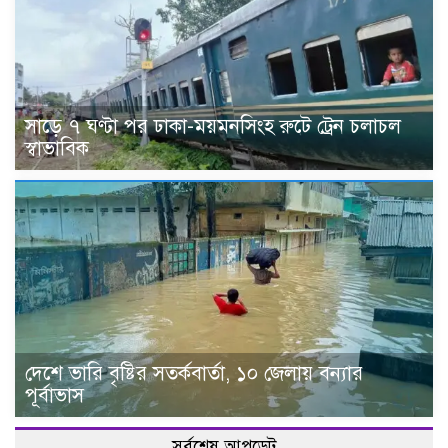
সাড়ে ৭ ঘণ্টা পর ঢাকা-ময়মনসিংহ রুটে ট্রেন চলাচল
স্বাভাবিক
দেশে ভারি বৃষ্টির সতর্কবার্তা, ১০ জেলায় বন্যার
পূর্বাভাস
সর্বশেষ আপডেট