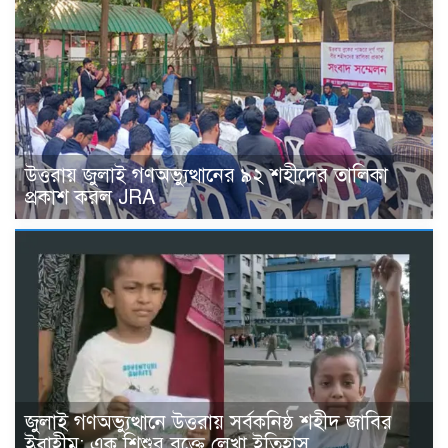
উত্তরায় জুলাই গণঅভ্যুত্থানের ৯২ শহীদের তালিকা
প্রকাশ করল JRA
জুলাই গণঅভ্যুত্থানে উত্তরায় সর্বকনিষ্ঠ শহীদ জাবির
ইব্রাহীম: এক শিশুর রক্তে লেখা ইতিহাস