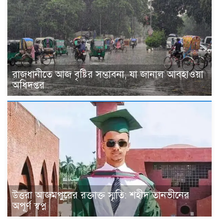
রাজধানীতে আজ বৃষ্টির সম্ভাবনা, যা জানাল আবহাওয়া
অধিদপ্তর
উত্তরা আজমপুরের রক্তাক্ত স্মৃতি: শহীদ তানভীনের
অপূর্ণ স্বপ্ন