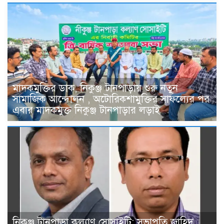
মাদকমুক্তির ডাক, নিকুঞ্জ টানপাড়ায় শুরু নতুন
সামাজিক আন্দোলন , অটোরিকশামুক্তির সাফল্যের পর
এবার মাদকমুক্ত নিকুঞ্জ টানপাড়ার লড়াই
নিকুঞ্জ টানপাড়া কল্যাণ সোসাইটি: সভাপতি জাহিদ