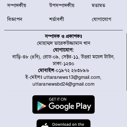
রাজধানীর উত্তরা আঞ্চলিক পাসপোর্ট
সম্পাদকীয়
উপসম্পাদকীয়
মতামত
অফিসের সামনে দালাল চক্রের ১৩ জন
সদস্যকে বিভিন্ন মেয়াদে সাজা প্রদান
করেছে র‌্যাব-১
বিজ্ঞাপন
শর্তাবলী
যোগাযোগ
হরমুজ প্রণালি নিয়ে ওমানের সঙ্গে চুক্তি
চূড়ান্ত পর্যায়ে : ইরান
সম্পাদক ও প্রকাশকঃ
মোহাম্মদ তারেকউজ্জামান খান
যোগাযোগ:
প্রত্যেক অপরাধীর বিচার এ দেশেই
বাড়ি-৩৮ (৪বি), রোড-০৯, সেক্টর-১১, উত্তরা মডেল টাউন,
হবে, সে যত শক্তিশালীই হোক না কেন,
ঢাকা-১২৩০
চট্টগ্রামে জুলাই গণঅভ্যুত্থান দিবসে
প্রতিমন্ত্রী মীর হেলাল
মোবাইল
-০১৯৭২ ২৬৩৮৯৬
ই-মেইলঃ uttaranews13@gmail.com,
আগামী ৫ দিন বৃষ্টির আভাস
uttaranewsbd24@gmail.com
হাসিনার বক্তব্য প্রচারে ভারতের সমর্থন
নেই