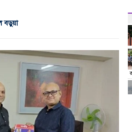
ল বড়ুয়া
র