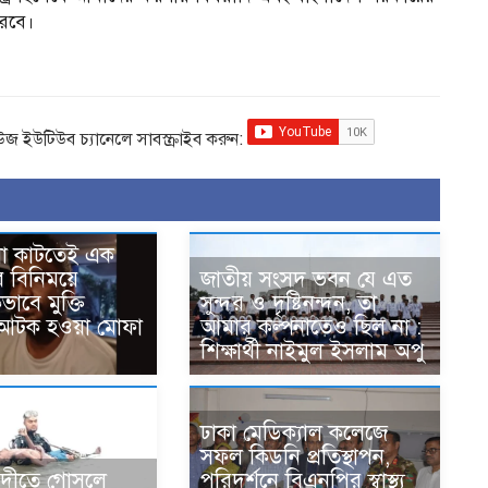
রবে।
িউজ ইউটিউব চ্যানেলে সাবস্ক্রাইব করুন:
 না কাটতেই এক
র বিনিময়ে
জাতীয় সংসদ ভবন যে এত
াবে মুক্তি
সুন্দর ও দৃষ্টিনন্দন, তা
 আটক হওয়া মোফা
আমার কল্পনাতেও ছিল না :
শিক্ষার্থী নাইমুল ইসলাম অপু
ঢাকা মেডিক্যাল কলেজে
সফল কিডনি প্রতিস্থাপন,
ে নদীতে গোসলে
পরিদর্শনে বিএনপির স্বাস্থ্য