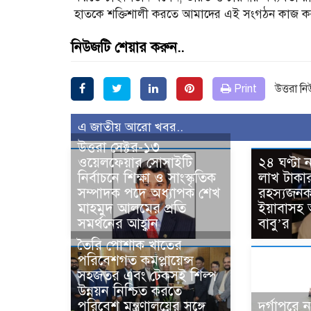
হাতকে শক্তিশালী করতে আমাদের এই সংগঠন কাজ ক
নিউজটি শেয়ার করুন..
Print
উত্তরা ন
এ জাতীয় আরো খবর..
উত্তরা সেক্টর-১৩
ওয়েলফেয়ার সোসাইটি
২৪ ঘণ্টা
নির্বাচনে শিক্ষা ও সাংস্কৃতিক
লাখ টাকা
সম্পাদক পদে অধ্যাপক শেখ
রহস্যজনকভ
মাহমুদ আলমের প্রতি
ইয়াবাসহ
সমর্থনের আহ্বান
বাবু’র
তৈরি পোশাক খাতের
পরিবেশগত কমপ্লায়েন্স
সহজতর এবং টেকসই শিল্প
উন্নয়ন নিশ্চিত করতে
পরিবেশ মন্ত্রণালয়ের সঙ্গে
দুর্গাপুর