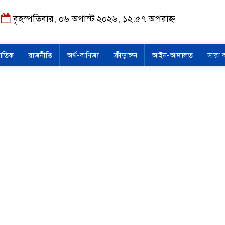
বৃহস্পতিবার, ০৬ অগাস্ট ২০২৬, ১২:৫৭ অপরাহ্ন
জাতিক
রাজনীতি
অর্থ-বাণিজ্য
ক্রীড়াঙ্গন
আইন-আদালত
সারা 