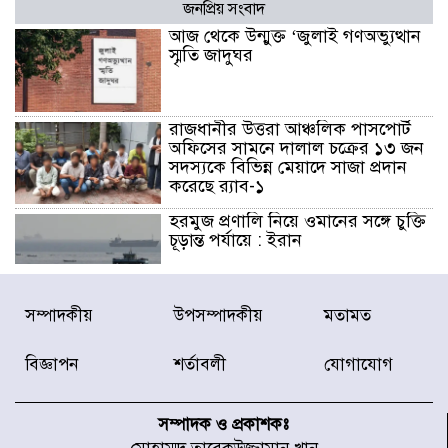
জনপ্রিয় সংবাদ
আজ থেকে উন্মুক্ত ‘জুলাই গণঅভ্যুত্থান
স্মৃতি জাদুঘর
রাজধানীর উত্তরা আঞ্চলিক পাসপোর্ট
অফিসের সামনে দালাল চক্রের ১৩ জন
সদস্যকে বিভিন্ন মেয়াদে সাজা প্রদান
করেছে র‌্যাব-১
হরমুজ প্রণালি নিয়ে ওমানের সঙ্গে চুক্তি
চূড়ান্ত পর্যায়ে : ইরান
প্রত্যেক অপরাধীর বিচার এ দেশেই
সম্পাদকীয়
উপসম্পাদকীয়
মতামত
হবে, সে যত শক্তিশালীই হোক না কেন,
চট্টগ্রামে জুলাই গণঅভ্যুত্থান দিবসে
বিজ্ঞাপন
শর্তাবলী
যোগাযোগ
প্রতিমন্ত্রী মীর হেলাল
আগামী ৫ দিন বৃষ্টির আভাস
সম্পাদক ও প্রকাশকঃ