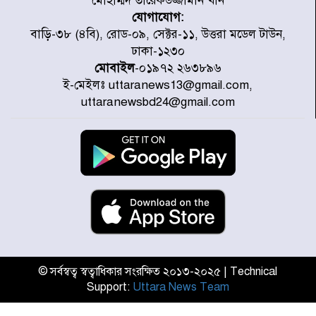
মোহাম্মদ তারেকউজ্জামান খান
যোগাযোগ:
হাসিনার বক্তব্য প্রচারে ভারতের সমর্থন
বাড়ি-৩৮ (৪বি), রোড-০৯, সেক্টর-১১, উত্তরা মডেল টাউন,
নেই
ঢাকা-১২৩০
মোবাইল
-০১৯৭২ ২৬৩৮৯৬
ই-মেইলঃ uttaranews13@gmail.com,
জুলাই গণঅভ্যুত্থানে আহত যোদ্ধা
uttaranewsbd24@gmail.com
মিতুর খোঁজ নিলেন প্রধানমন্ত্রী
উত্তরায় জুলাই গণঅভ্যুত্থানের ৯২
শহীদের তালিকা প্রকাশ করল JRA
জুলাই গণঅভ্যুত্থানে উত্তরায় সর্বকনিষ্ঠ
শহীদ জাবির ইব্রাহীম: এক শিশুর রক্তে
লেখা ইতিহাস
© সর্বস্বত্ব স্বত্বাধিকার সংরক্ষিত ২০১৩-২০২৫ | Technical
Support:
Uttara News Team
রাজধানীতে আজ বৃষ্টির সম্ভাবনা, যা
জানাল আবহাওয়া অধিদপ্তর