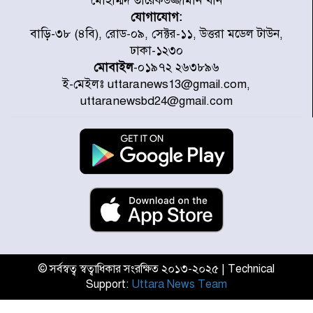
মোহাম্মদ তারেকউজ্জামান খান
যোগাযোগ:
রাজধানীর উত্তরা আঞ্চলিক পাসপোর্ট
বাড়ি-৩৮ (৪বি), রোড-০৯, সেক্টর-১১, উত্তরা মডেল টাউন,
অফিসের সামনে দালাল চক্রের ১৩ জন
ঢাকা-১২৩০
সদস্যকে বিভিন্ন মেয়াদে সাজা প্রদান
মোবাইল
-০১৯৭২ ২৬৩৮৯৬
করেছে র‌্যাব-১
ই-মেইলঃ uttaranews13@gmail.com,
হরমুজ প্রণালি নিয়ে ওমানের সঙ্গে চুক্তি
uttaranewsbd24@gmail.com
চূড়ান্ত পর্যায়ে : ইরান
প্রত্যেক অপরাধীর বিচার এ দেশেই
হবে, সে যত শক্তিশালীই হোক না কেন,
চট্টগ্রামে জুলাই গণঅভ্যুত্থান দিবসে
প্রতিমন্ত্রী মীর হেলাল
আগামী ৫ দিন বৃষ্টির আভাস
© সর্বস্বত্ব স্বত্বাধিকার সংরক্ষিত ২০১৩-২০২৫ | Technical
Support:
Uttara News Team
হাসিনার বক্তব্য প্রচারে ভারতের সমর্থন
নেই