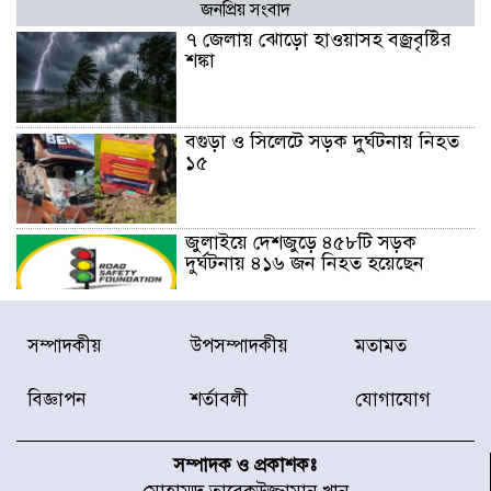
জনপ্রিয় সংবাদ
৭ জেলায় ঝোড়ো হাওয়াসহ বজ্রবৃষ্টির
শঙ্কা
বগুড়া ও সিলেটে সড়ক দুর্ঘটনায় নিহত
১৫
জুলাইয়ে দেশজুড়ে ৪৫৮টি সড়ক
দুর্ঘটনায় ৪১৬ জন নিহত হয়েছেন
হারিয়ে যাওয়া শিশুকে পরিবারের কাছে
সম্পাদকীয়
উপসম্পাদকীয়
মতামত
ফিরিয়ে প্রশংসায় ভাসছেন খিলক্ষেত
থানার ওসি
বিজ্ঞাপন
শর্তাবলী
যোগাযোগ
আজ থেকে উন্মুক্ত ‘জুলাই গণঅভ্যুত্থান
স্মৃতি জাদুঘর
সম্পাদক ও প্রকাশকঃ