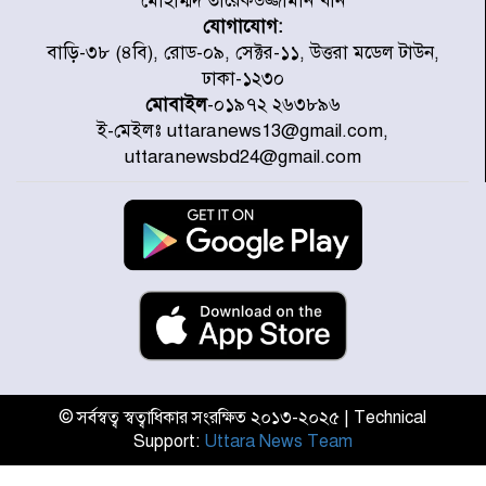
মোহাম্মদ তারেকউজ্জামান খান
যোগাযোগ:
চিকিৎসা খাতে জিডিপির ৫ শতাংশ
বাড়ি-৩৮ (৪বি), রোড-০৯, সেক্টর-১১, উত্তরা মডেল টাউন,
বরাদ্দের ঘোষণা স্থানীয় সরকার মন্ত্রীর
ঢাকা-১২৩০
মোবাইল
-০১৯৭২ ২৬৩৮৯৬
ই-মেইলঃ uttaranews13@gmail.com,
জুলাই জাদুঘর ঘুরে দেখলেন এনসিপি
uttaranewsbd24@gmail.com
নেতারা
যুক্তরাষ্ট্রে দাবানল নেভাতে গিয়ে
হেলিকপ্টার বিধ্বস্ত, নিহত ১
মজুদদারের সর্বোচ্চ শাস্তি মৃত্যুদণ্ড, তাই
ভেবে মজুদ করবেন : আইনমন্ত্রী
© সর্বস্বত্ব স্বত্বাধিকার সংরক্ষিত ২০১৩-২০২৫ | Technical
Support:
Uttara News Team
আন্তর্জাতিক আদিবাসী দিবস: রাষ্ট্রের
দায়িত্ব ও দায়বদ্ধতা II – মং এ খেন