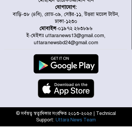
মোহাম্মদ তারেকউজ্জামান খান
যোগাযোগ:
চিকিৎসা খাতে জিডিপির ৫ শতাংশ
বাড়ি-৩৮ (৪বি), রোড-০৯, সেক্টর-১১, উত্তরা মডেল টাউন,
বরাদ্দের ঘোষণা স্থানীয় সরকার মন্ত্রীর
ঢাকা-১২৩০
মোবাইল
-০১৯৭২ ২৬৩৮৯৬
ই-মেইলঃ uttaranews13@gmail.com,
জুলাই জাদুঘর ঘুরে দেখলেন এনসিপি
uttaranewsbd24@gmail.com
নেতারা
যুক্তরাষ্ট্রে দাবানল নেভাতে গিয়ে
হেলিকপ্টার বিধ্বস্ত, নিহত ১
মজুদদারের সর্বোচ্চ শাস্তি মৃত্যুদণ্ড, তাই
ভেবে মজুদ করবেন : আইনমন্ত্রী
© সর্বস্বত্ব স্বত্বাধিকার সংরক্ষিত ২০১৩-২০২৫ | Technical
Support:
Uttara News Team
আন্তর্জাতিক আদিবাসী দিবস: রাষ্ট্রের
দায়িত্ব ও দায়বদ্ধতা II – মং এ খেন