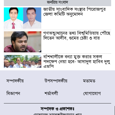
জনপ্রিয় সংবাদ
জাতীয় সাংবাদিক সংস্থার পিরোজপুর
জেলা কমিটি অনুমোদন
গণঅভ্যুত্থানের তথ্য বিশ্বমিডিয়ায় পৌঁছে
দিতেন আদীব, গুমের চেষ্টা ৩ বার
বাঁশখালীকে বন্যা মুক্ত করার সকল
পদক্ষেপ নেয়া হবে- আসাদুল হাবিব দুলু
এমপি
বিদ্যুৎ-জ্বালানি খাতে অস্থিরতা তৈরির
সম্পাদকীয়
উপসম্পাদকীয়
মতামত
চেষ্টা করছে একটি চক্র : প্রধানমন্ত্রী
বিজ্ঞাপন
শর্তাবলী
যোগাযোগ
টাইফুন ‘ডলফিনের’ আঘাতে জাপানে
৫ আহত, চীনে বন্দর বন্ধ
সম্পাদক ও প্রকাশকঃ