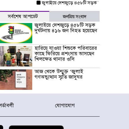
জুলাইয়ে দেশজুড়ে ৪৫৮টি সড়ক দুর্ঘটনায় ৪১৬ জন ন
সর্বশেষ আপডেট
জনপ্রিয় সংবাদ
জুলাইয়ে দেশজুড়ে ৪৫৮টি সড়ক
দুর্ঘটনায় ৪১৬ জন নিহত হয়েছেন
হারিয়ে যাওয়া শিশুকে পরিবারের
কাছে ফিরিয়ে প্রশংসায় ভাসছেন
খিলক্ষেত থানার ওসি
আজ থেকে উন্মুক্ত ‘জুলাই
গণঅভ্যুত্থান স্মৃতি জাদুঘর
রাজধানীর উত্তরা আঞ্চলিক
পাসপোর্ট অফিসের সামনে দালাল
শর্তাবলী
যোগাযোগ
চক্রের ১৩ জন সদস্যকে বিভিন্ন
মেয়াদে সাজা প্রদান করেছে
‌্যাব-১
হরমুজ প্রণালি নিয়ে ওমানের সঙ্গে