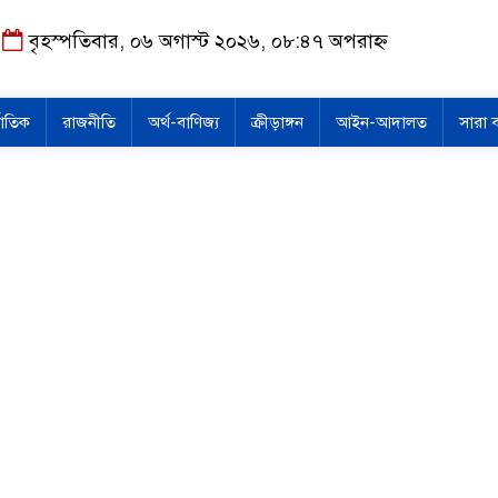
বৃহস্পতিবার, ০৬ অগাস্ট ২০২৬, ০৮:৪৭ অপরাহ্ন
জাতিক
রাজনীতি
অর্থ-বাণিজ্য
ক্রীড়াঙ্গন
আইন-আদালত
সারা 