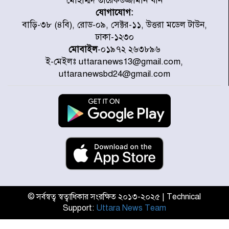
মোহাম্মদ তারেকউজ্জামান খান
যোগাযোগ:
মজুদদারের সর্বোচ্চ শাস্তি মৃত্যুদণ্ড, তাই
বাড়ি-৩৮ (৪বি), রোড-০৯, সেক্টর-১১, উত্তরা মডেল টাউন,
ভেবে মজুদ করবেন : আইনমন্ত্রী
ঢাকা-১২৩০
মোবাইল
-০১৯৭২ ২৬৩৮৯৬
ই-মেইলঃ uttaranews13@gmail.com,
আন্তর্জাতিক আদিবাসী দিবস: রাষ্ট্রের
uttaranewsbd24@gmail.com
দায়িত্ব ও দায়বদ্ধতা II – মং এ খেন
মংমং
যৌথ প্রতিরক্ষা চুক্তি স্বাক্ষর করেছে
সৌদি-তুরস্ক-পাকিস্তান
সাড়ে ৭ ঘণ্টা পর ঢাকা-ময়মনসিংহ
রুটে ট্রেন চলাচল স্বাভাবিক
© সর্বস্বত্ব স্বত্বাধিকার সংরক্ষিত ২০১৩-২০২৫ | Technical
Support:
Uttara News Team
ইনফান্তিনোকে নরওয়ে ফুটবল প্রধানের
আল্টিমেটাম