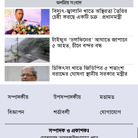
জনপ্রিয় সংবাদ
বিদ্যুৎ-জ্বালানি খাতে অস্থিরতা তৈরির
চেষ্টা করছে একটি চক্র : প্রধানমন্ত্রী
টাইফুন ‘ডলফিনের’ আঘাতে জাপানে
৫ আহত, চীনে বন্দর বন্ধ
চিকিৎসা খাতে জিডিপির ৫ শতাংশ
বরাদ্দের ঘোষণা স্থানীয় সরকার মন্ত্রীর
জুলাই জাদুঘর ঘুরে দেখলেন এনসিপি
সম্পাদকীয়
উপসম্পাদকীয়
মতামত
নেতারা
বিজ্ঞাপন
শর্তাবলী
যোগাযোগ
যুক্তরাষ্ট্রে দাবানল নেভাতে গিয়ে
হেলিকপ্টার বিধ্বস্ত, নিহত ১
সম্পাদক ও প্রকাশকঃ