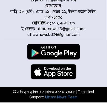
মোহাম্মদ তারেকউজ্জামান খান
যোগাযোগ:
মাতারবাড়ী পৌঁছে নির্ধারিত কর্মসূচিতে
বাড়ি-৩৮ (৪বি), রোড-০৯, সেক্টর-১১, উত্তরা মডেল টাউন,
যোগ দিয়েছেন প্রধানমন্ত্রী
ঢাকা-১২৩০
মোবাইল
-০১৯৭২ ২৬৩৮৯৬
ই-মেইলঃ uttaranews13@gmail.com,
জাতীয় সাংবাদিক সংস্থার পিরোজপুর
uttaranewsbd24@gmail.com
জেলা কমিটি অনুমোদন
গণঅভ্যুত্থানের তথ্য বিশ্বমিডিয়ায় পৌঁছে
দিতেন আদীব, গুমের চেষ্টা ৩ বার
বাঁশখালীকে বন্যা মুক্ত করার সকল
পদক্ষেপ নেয়া হবে- আসাদুল হাবিব দুলু
এমপি
© সর্বস্বত্ব স্বত্বাধিকার সংরক্ষিত ২০১৩-২০২৫ | Technical
Support:
Uttara News Team
বিদ্যুৎ-জ্বালানি খাতে অস্থিরতা তৈরির
চেষ্টা করছে একটি চক্র : প্রধানমন্ত্রী