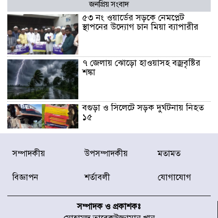
জনপ্রিয় সংবাদ
৫৩ নং ওয়ার্ডের সড়কে নেমপ্লেট
স্থাপনের উদ্যোগ চান মিয়া ব্যাপারীর
৭ জেলায় ঝোড়ো হাওয়াসহ বজ্রবৃষ্টির
শঙ্কা
বগুড়া ও সিলেটে সড়ক দুর্ঘটনায় নিহত
১৫
জুলাইয়ে দেশজুড়ে ৪৫৮টি সড়ক
সম্পাদকীয়
উপসম্পাদকীয়
মতামত
দুর্ঘটনায় ৪১৬ জন নিহত হয়েছেন
বিজ্ঞাপন
শর্তাবলী
যোগাযোগ
হারিয়ে যাওয়া শিশুকে পরিবারের কাছে
ফিরিয়ে প্রশংসায় ভাসছেন খিলক্ষেত
সম্পাদক ও প্রকাশকঃ
থানার ওসি