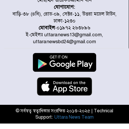
মোহাম্মদ তারেকউজ্জামান খান
যোগাযোগ:
আজ থেকে উন্মুক্ত ‘জুলাই গণঅভ্যুত্থান
বাড়ি-৩৮ (৪বি), রোড-০৯, সেক্টর-১১, উত্তরা মডেল টাউন,
স্মৃতি জাদুঘর
ঢাকা-১২৩০
মোবাইল
-০১৯৭২ ২৬৩৮৯৬
ই-মেইলঃ uttaranews13@gmail.com,
রাজধানীর উত্তরা আঞ্চলিক পাসপোর্ট
uttaranewsbd24@gmail.com
অফিসের সামনে দালাল চক্রের ১৩ জন
সদস্যকে বিভিন্ন মেয়াদে সাজা প্রদান
করেছে র‌্যাব-১
হরমুজ প্রণালি নিয়ে ওমানের সঙ্গে চুক্তি
চূড়ান্ত পর্যায়ে : ইরান
প্রত্যেক অপরাধীর বিচার এ দেশেই
হবে, সে যত শক্তিশালীই হোক না কেন,
চট্টগ্রামে জুলাই গণঅভ্যুত্থান দিবসে
প্রতিমন্ত্রী মীর হেলাল
© সর্বস্বত্ব স্বত্বাধিকার সংরক্ষিত ২০১৩-২০২৫ | Technical
Support:
Uttara News Team
আগামী ৫ দিন বৃষ্টির আভাস