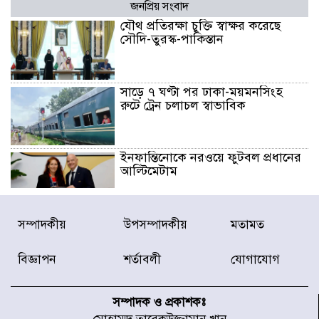
জনপ্রিয় সংবাদ
যৌথ প্রতিরক্ষা চুক্তি স্বাক্ষর করেছে
সৌদি-তুরস্ক-পাকিস্তান
সাড়ে ৭ ঘণ্টা পর ঢাকা-ময়মনসিংহ
রুটে ট্রেন চলাচল স্বাভাবিক
ইনফান্তিনোকে নরওয়ে ফুটবল প্রধানের
আল্টিমেটাম
দেশে ভারি বৃষ্টির সতর্কবার্তা, ১০
সম্পাদকীয়
উপসম্পাদকীয়
মতামত
জেলায় বন্যার পূর্বাভাস
বিজ্ঞাপন
শর্তাবলী
যোগাযোগ
৫৩ নং ওয়ার্ডের সড়কে নেমপ্লেট
স্থাপনের উদ্যোগ চান মিয়া ব্যাপারীর
সম্পাদক ও প্রকাশকঃ