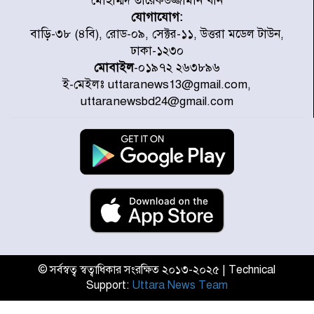
মোহাম্মদ তারেকউজ্জামান খান
যোগাযোগ:
৭ জেলায় ঝোড়ো হাওয়াসহ বজ্রবৃষ্টির
বাড়ি-৩৮ (৪বি), রোড-০৯, সেক্টর-১১, উত্তরা মডেল টাউন,
শঙ্কা
ঢাকা-১২৩০
মোবাইল
-০১৯৭২ ২৬৩৮৯৬
ই-মেইলঃ uttaranews13@gmail.com,
বগুড়া ও সিলেটে সড়ক দুর্ঘটনায় নিহত
uttaranewsbd24@gmail.com
১৫
জুলাইয়ে দেশজুড়ে ৪৫৮টি সড়ক
দুর্ঘটনায় ৪১৬ জন নিহত হয়েছেন
হারিয়ে যাওয়া শিশুকে পরিবারের কাছে
ফিরিয়ে প্রশংসায় ভাসছেন খিলক্ষেত
থানার ওসি
© সর্বস্বত্ব স্বত্বাধিকার সংরক্ষিত ২০১৩-২০২৫ | Technical
Support:
Uttara News Team
আজ থেকে উন্মুক্ত ‘জুলাই গণঅভ্যুত্থান
স্মৃতি জাদুঘর