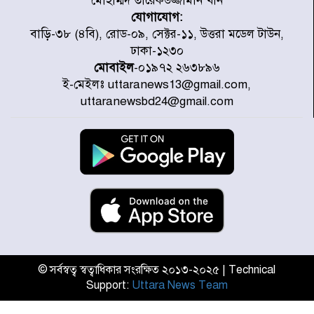
মোহাম্মদ তারেকউজ্জামান খান
যোগাযোগ:
মাতারবাড়ী পৌঁছে নির্ধারিত কর্মসূচিতে
বাড়ি-৩৮ (৪বি), রোড-০৯, সেক্টর-১১, উত্তরা মডেল টাউন,
যোগ দিয়েছেন প্রধানমন্ত্রী
ঢাকা-১২৩০
মোবাইল
-০১৯৭২ ২৬৩৮৯৬
ই-মেইলঃ uttaranews13@gmail.com,
জাতীয় সাংবাদিক সংস্থার পিরোজপুর
uttaranewsbd24@gmail.com
জেলা কমিটি অনুমোদন
গণঅভ্যুত্থানের তথ্য বিশ্বমিডিয়ায় পৌঁছে
দিতেন আদীব, গুমের চেষ্টা ৩ বার
বাঁশখালীকে বন্যা মুক্ত করার সকল
পদক্ষেপ নেয়া হবে- আসাদুল হাবিব দুলু
এমপি
© সর্বস্বত্ব স্বত্বাধিকার সংরক্ষিত ২০১৩-২০২৫ | Technical
Support:
Uttara News Team
বিদ্যুৎ-জ্বালানি খাতে অস্থিরতা তৈরির
চেষ্টা করছে একটি চক্র : প্রধানমন্ত্রী