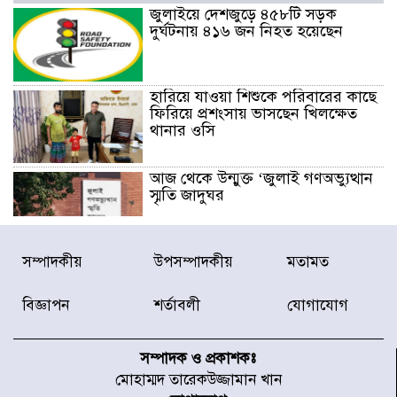
জুলাইয়ে দেশজুড়ে ৪৫৮টি সড়ক
দুর্ঘটনায় ৪১৬ জন নিহত হয়েছেন
হারিয়ে যাওয়া শিশুকে পরিবারের কাছে
ফিরিয়ে প্রশংসায় ভাসছেন খিলক্ষেত
থানার ওসি
আজ থেকে উন্মুক্ত ‘জুলাই গণঅভ্যুত্থান
স্মৃতি জাদুঘর
রাজধানীর উত্তরা আঞ্চলিক পাসপোর্ট
সম্পাদকীয়
উপসম্পাদকীয়
মতামত
অফিসের সামনে দালাল চক্রের ১৩ জন
সদস্যকে বিভিন্ন মেয়াদে সাজা প্রদান
বিজ্ঞাপন
শর্তাবলী
যোগাযোগ
করেছে র‌্যাব-১
হরমুজ প্রণালি নিয়ে ওমানের সঙ্গে চুক্তি
চূড়ান্ত পর্যায়ে : ইরান
সম্পাদক ও প্রকাশকঃ
মোহাম্মদ তারেকউজ্জামান খান