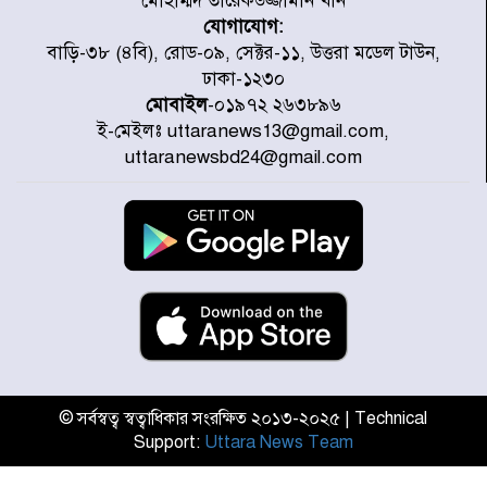
মোহাম্মদ তারেকউজ্জামান খান
যোগাযোগ:
মাতারবাড়ী পৌঁছে নির্ধারিত কর্মসূচিতে
বাড়ি-৩৮ (৪বি), রোড-০৯, সেক্টর-১১, উত্তরা মডেল টাউন,
যোগ দিয়েছেন প্রধানমন্ত্রী
ঢাকা-১২৩০
মোবাইল
-০১৯৭২ ২৬৩৮৯৬
ই-মেইলঃ uttaranews13@gmail.com,
জাতীয় সাংবাদিক সংস্থার পিরোজপুর
uttaranewsbd24@gmail.com
জেলা কমিটি অনুমোদন
গণঅভ্যুত্থানের তথ্য বিশ্বমিডিয়ায় পৌঁছে
দিতেন আদীব, গুমের চেষ্টা ৩ বার
বাঁশখালীকে বন্যা মুক্ত করার সকল
পদক্ষেপ নেয়া হবে- আসাদুল হাবিব দুলু
এমপি
© সর্বস্বত্ব স্বত্বাধিকার সংরক্ষিত ২০১৩-২০২৫ | Technical
Support:
Uttara News Team
বিদ্যুৎ-জ্বালানি খাতে অস্থিরতা তৈরির
চেষ্টা করছে একটি চক্র : প্রধানমন্ত্রী