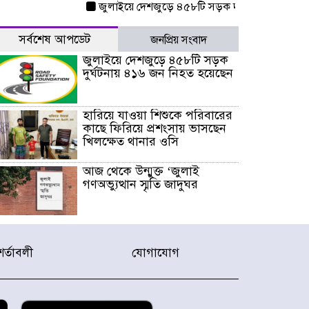
জুলাইয়ে দেশজুড়ে ৪৫৮টি সড়ক দুর্ঘটনায় ৪১৬ জন ন
সর্বশেষ আপডেট
জনপ্রিয় সংবাদ
জুলাইয়ে দেশজুড়ে ৪৫৮টি সড়ক
দুর্ঘটনায় ৪১৬ জন নিহত হয়েছেন
হারিয়ে যাওয়া শিশুকে পরিবারের
কাছে ফিরিয়ে প্রশংসায় ভাসছেন
খিলক্ষেত থানার ওসি
আজ থেকে উন্মুক্ত ‘জুলাই
গণঅভ্যুত্থান স্মৃতি জাদুঘর
রাজধানীর উত্তরা আঞ্চলিক
পাসপোর্ট অফিসের সামনে দালাল
শর্তাবলী
যোগাযোগ
চক্রের ১৩ জন সদস্যকে বিভিন্ন
মেয়াদে সাজা প্রদান করেছে
‌্যাব-১
হরমুজ প্রণালি নিয়ে ওমানের সঙ্গে