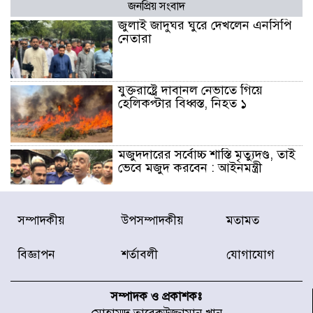
জনপ্রিয় সংবাদ
জুলাই জাদুঘর ঘুরে দেখলেন এনসিপি
নেতারা
যুক্তরাষ্ট্রে দাবানল নেভাতে গিয়ে
হেলিকপ্টার বিধ্বস্ত, নিহত ১
মজুদদারের সর্বোচ্চ শাস্তি মৃত্যুদণ্ড, তাই
ভেবে মজুদ করবেন : আইনমন্ত্রী
আন্তর্জাতিক আদিবাসী দিবস: রাষ্ট্রের
সম্পাদকীয়
উপসম্পাদকীয়
মতামত
দায়িত্ব ও দায়বদ্ধতা II – মং এ খেন
মংমং
বিজ্ঞাপন
শর্তাবলী
যোগাযোগ
যৌথ প্রতিরক্ষা চুক্তি স্বাক্ষর করেছে
সৌদি-তুরস্ক-পাকিস্তান
সম্পাদক ও প্রকাশকঃ