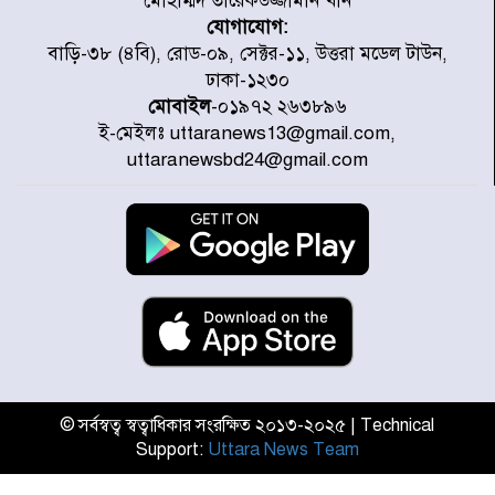
মোহাম্মদ তারেকউজ্জামান খান
যোগাযোগ:
সাড়ে ৭ ঘণ্টা পর ঢাকা-ময়মনসিংহ
বাড়ি-৩৮ (৪বি), রোড-০৯, সেক্টর-১১, উত্তরা মডেল টাউন,
রুটে ট্রেন চলাচল স্বাভাবিক
ঢাকা-১২৩০
মোবাইল
-০১৯৭২ ২৬৩৮৯৬
ই-মেইলঃ uttaranews13@gmail.com,
ইনফান্তিনোকে নরওয়ে ফুটবল প্রধানের
uttaranewsbd24@gmail.com
আল্টিমেটাম
দেশে ভারি বৃষ্টির সতর্কবার্তা, ১০
জেলায় বন্যার পূর্বাভাস
৫৩ নং ওয়ার্ডের সড়কে নেমপ্লেট
স্থাপনের উদ্যোগ চান মিয়া ব্যাপারীর
© সর্বস্বত্ব স্বত্বাধিকার সংরক্ষিত ২০১৩-২০২৫ | Technical
Support:
Uttara News Team
৭ জেলায় ঝোড়ো হাওয়াসহ বজ্রবৃষ্টির
শঙ্কা