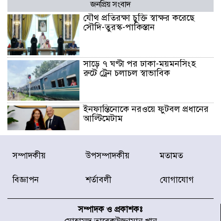
জনপ্রিয় সংবাদ
যৌথ প্রতিরক্ষা চুক্তি স্বাক্ষর করেছে
সৌদি-তুরস্ক-পাকিস্তান
সাড়ে ৭ ঘণ্টা পর ঢাকা-ময়মনসিংহ
রুটে ট্রেন চলাচল স্বাভাবিক
ইনফান্তিনোকে নরওয়ে ফুটবল প্রধানের
আল্টিমেটাম
দেশে ভারি বৃষ্টির সতর্কবার্তা, ১০
সম্পাদকীয়
উপসম্পাদকীয়
মতামত
জেলায় বন্যার পূর্বাভাস
বিজ্ঞাপন
শর্তাবলী
যোগাযোগ
৫৩ নং ওয়ার্ডের সড়কে নেমপ্লেট
স্থাপনের উদ্যোগ চান মিয়া ব্যাপারীর
সম্পাদক ও প্রকাশকঃ