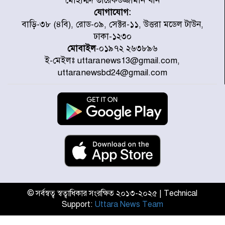
মোহাম্মদ তারেকউজ্জামান খান
যোগাযোগ:
৭ জেলায় ঝোড়ো হাওয়াসহ বজ্রবৃষ্টির
বাড়ি-৩৮ (৪বি), রোড-০৯, সেক্টর-১১, উত্তরা মডেল টাউন,
শঙ্কা
ঢাকা-১২৩০
মোবাইল
-০১৯৭২ ২৬৩৮৯৬
ই-মেইলঃ uttaranews13@gmail.com,
বগুড়া ও সিলেটে সড়ক দুর্ঘটনায় নিহত
uttaranewsbd24@gmail.com
১৫
জুলাইয়ে দেশজুড়ে ৪৫৮টি সড়ক
দুর্ঘটনায় ৪১৬ জন নিহত হয়েছেন
হারিয়ে যাওয়া শিশুকে পরিবারের কাছে
ফিরিয়ে প্রশংসায় ভাসছেন খিলক্ষেত
থানার ওসি
© সর্বস্বত্ব স্বত্বাধিকার সংরক্ষিত ২০১৩-২০২৫ | Technical
Support:
Uttara News Team
আজ থেকে উন্মুক্ত ‘জুলাই গণঅভ্যুত্থান
স্মৃতি জাদুঘর