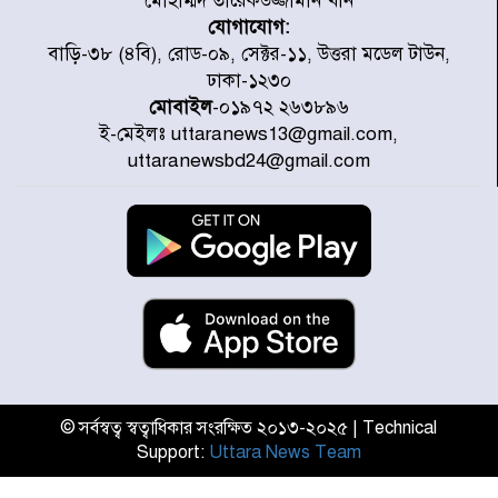
মোহাম্মদ তারেকউজ্জামান খান
যোগাযোগ:
প্রত্যেক অপরাধীর বিচার এ দেশেই
বাড়ি-৩৮ (৪বি), রোড-০৯, সেক্টর-১১, উত্তরা মডেল টাউন,
হবে, সে যত শক্তিশালীই হোক না কেন,
ঢাকা-১২৩০
চট্টগ্রামে জুলাই গণঅভ্যুত্থান দিবসে
মোবাইল
-০১৯৭২ ২৬৩৮৯৬
প্রতিমন্ত্রী মীর হেলাল
ই-মেইলঃ uttaranews13@gmail.com,
আগামী ৫ দিন বৃষ্টির আভাস
uttaranewsbd24@gmail.com
হাসিনার বক্তব্য প্রচারে ভারতের সমর্থন
নেই
জুলাই গণঅভ্যুত্থানে আহত যোদ্ধা
মিতুর খোঁজ নিলেন প্রধানমন্ত্রী
© সর্বস্বত্ব স্বত্বাধিকার সংরক্ষিত ২০১৩-২০২৫ | Technical
Support:
Uttara News Team
উত্তরায় জুলাই গণঅভ্যুত্থানের ৯২
শহীদের তালিকা প্রকাশ করল JRA