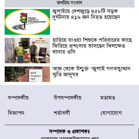
জনপ্রিয় সংবাদ
জুলাইয়ে দেশজুড়ে ৪৫৮টি সড়ক
দুর্ঘটনায় ৪১৬ জন নিহত হয়েছেন
হারিয়ে যাওয়া শিশুকে পরিবারের কাছে
ফিরিয়ে প্রশংসায় ভাসছেন খিলক্ষেত
থানার ওসি
আজ থেকে উন্মুক্ত ‘জুলাই গণঅভ্যুত্থান
স্মৃতি জাদুঘর
রাজধানীর উত্তরা আঞ্চলিক পাসপোর্ট
সম্পাদকীয়
উপসম্পাদকীয়
মতামত
অফিসের সামনে দালাল চক্রের ১৩ জন
সদস্যকে বিভিন্ন মেয়াদে সাজা প্রদান
বিজ্ঞাপন
শর্তাবলী
যোগাযোগ
করেছে র‌্যাব-১
হরমুজ প্রণালি নিয়ে ওমানের সঙ্গে চুক্তি
চূড়ান্ত পর্যায়ে : ইরান
সম্পাদক ও প্রকাশকঃ