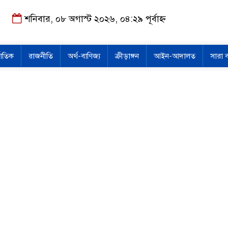
শনিবার, ০৮ অগাস্ট ২০২৬, ০৪:২৯ পূর্বাহ্ন
জাতিক
রাজনীতি
অর্থ-বাণিজ্য
ক্রীড়াঙ্গন
আইন-আদালত
সারা 