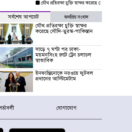
যৌথ প্রতিরক্ষা চুক্তি স্বাক্ষর করেছে সৌদি-তুরস্ক-পাকিস্তা
সর্বশেষ আপডেট
জনপ্রিয় সংবাদ
যৌথ প্রতিরক্ষা চুক্তি স্বাক্ষর
করেছে সৌদি-তুরস্ক-পাকিস্তান
সাড়ে ৭ ঘণ্টা পর ঢাকা-
ময়মনসিংহ রুটে ট্রেন চলাচল
স্বাভাবিক
ইনফান্তিনোকে নরওয়ে ফুটবল
প্রধানের আল্টিমেটাম
দেশে ভারি বৃষ্টির সতর্কবার্তা, ১০
জেলায় বন্যার পূর্বাভাস
শর্তাবলী
যোগাযোগ
৫৩ নং ওয়ার্ডের সড়কে নেমপ্লেট
স্থাপনের উদ্যোগ চান মিয়া
ব্যাপারীর