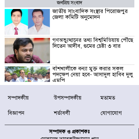
জনপ্রিয় সংবাদ
জাতীয় সাংবাদিক সংস্থার পিরোজপুর
জেলা কমিটি অনুমোদন
গণঅভ্যুত্থানের তথ্য বিশ্বমিডিয়ায় পৌঁছে
দিতেন আদীব, গুমের চেষ্টা ৩ বার
বাঁশখালীকে বন্যা মুক্ত করার সকল
পদক্ষেপ নেয়া হবে- আসাদুল হাবিব দুলু
এমপি
বিদ্যুৎ-জ্বালানি খাতে অস্থিরতা তৈরির
সম্পাদকীয়
উপসম্পাদকীয়
মতামত
চেষ্টা করছে একটি চক্র : প্রধানমন্ত্রী
বিজ্ঞাপন
শর্তাবলী
যোগাযোগ
টাইফুন ‘ডলফিনের’ আঘাতে জাপানে
৫ আহত, চীনে বন্দর বন্ধ
সম্পাদক ও প্রকাশকঃ