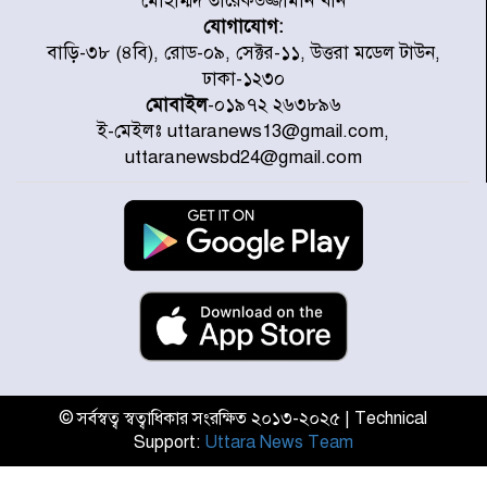
মোহাম্মদ তারেকউজ্জামান খান
যোগাযোগ:
চিকিৎসা খাতে জিডিপির ৫ শতাংশ
বাড়ি-৩৮ (৪বি), রোড-০৯, সেক্টর-১১, উত্তরা মডেল টাউন,
বরাদ্দের ঘোষণা স্থানীয় সরকার মন্ত্রীর
ঢাকা-১২৩০
মোবাইল
-০১৯৭২ ২৬৩৮৯৬
ই-মেইলঃ uttaranews13@gmail.com,
জুলাই জাদুঘর ঘুরে দেখলেন এনসিপি
uttaranewsbd24@gmail.com
নেতারা
যুক্তরাষ্ট্রে দাবানল নেভাতে গিয়ে
হেলিকপ্টার বিধ্বস্ত, নিহত ১
মজুদদারের সর্বোচ্চ শাস্তি মৃত্যুদণ্ড, তাই
ভেবে মজুদ করবেন : আইনমন্ত্রী
© সর্বস্বত্ব স্বত্বাধিকার সংরক্ষিত ২০১৩-২০২৫ | Technical
Support:
Uttara News Team
আন্তর্জাতিক আদিবাসী দিবস: রাষ্ট্রের
দায়িত্ব ও দায়বদ্ধতা II – মং এ খেন