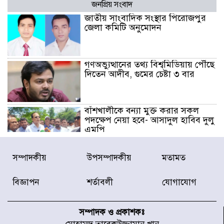
জনপ্রিয় সংবাদ
জাতীয় সাংবাদিক সংস্থার পিরোজপুর
জেলা কমিটি অনুমোদন
গণঅভ্যুত্থানের তথ্য বিশ্বমিডিয়ায় পৌঁছে
দিতেন আদীব, গুমের চেষ্টা ৩ বার
বাঁশখালীকে বন্যা মুক্ত করার সকল
পদক্ষেপ নেয়া হবে- আসাদুল হাবিব দুলু
এমপি
বিদ্যুৎ-জ্বালানি খাতে অস্থিরতা তৈরির
সম্পাদকীয়
উপসম্পাদকীয়
মতামত
চেষ্টা করছে একটি চক্র : প্রধানমন্ত্রী
বিজ্ঞাপন
শর্তাবলী
যোগাযোগ
টাইফুন ‘ডলফিনের’ আঘাতে জাপানে
৫ আহত, চীনে বন্দর বন্ধ
সম্পাদক ও প্রকাশকঃ