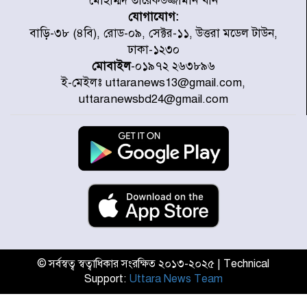
মোহাম্মদ তারেকউজ্জামান খান
যোগাযোগ:
চিকিৎসা খাতে জিডিপির ৫ শতাংশ
বাড়ি-৩৮ (৪বি), রোড-০৯, সেক্টর-১১, উত্তরা মডেল টাউন,
বরাদ্দের ঘোষণা স্থানীয় সরকার মন্ত্রীর
ঢাকা-১২৩০
মোবাইল
-০১৯৭২ ২৬৩৮৯৬
ই-মেইলঃ uttaranews13@gmail.com,
জুলাই জাদুঘর ঘুরে দেখলেন এনসিপি
uttaranewsbd24@gmail.com
নেতারা
যুক্তরাষ্ট্রে দাবানল নেভাতে গিয়ে
হেলিকপ্টার বিধ্বস্ত, নিহত ১
মজুদদারের সর্বোচ্চ শাস্তি মৃত্যুদণ্ড, তাই
ভেবে মজুদ করবেন : আইনমন্ত্রী
© সর্বস্বত্ব স্বত্বাধিকার সংরক্ষিত ২০১৩-২০২৫ | Technical
Support:
Uttara News Team
আন্তর্জাতিক আদিবাসী দিবস: রাষ্ট্রের
দায়িত্ব ও দায়বদ্ধতা II – মং এ খেন