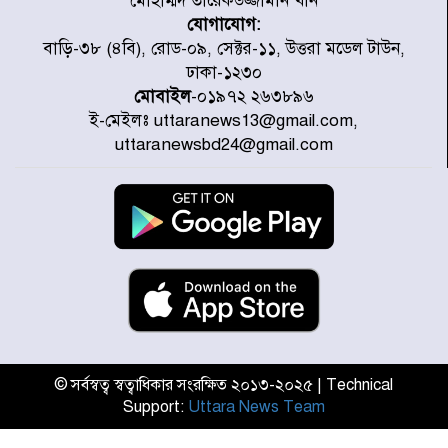
মোহাম্মদ তারেকউজ্জামান খান
যোগাযোগ:
প্রত্যেক অপরাধীর বিচার এ দেশেই
বাড়ি-৩৮ (৪বি), রোড-০৯, সেক্টর-১১, উত্তরা মডেল টাউন,
হবে, সে যত শক্তিশালীই হোক না কেন,
ঢাকা-১২৩০
চট্টগ্রামে জুলাই গণঅভ্যুত্থান দিবসে
মোবাইল
-০১৯৭২ ২৬৩৮৯৬
প্রতিমন্ত্রী মীর হেলাল
ই-মেইলঃ uttaranews13@gmail.com,
আগামী ৫ দিন বৃষ্টির আভাস
uttaranewsbd24@gmail.com
হাসিনার বক্তব্য প্রচারে ভারতের সমর্থন
নেই
জুলাই গণঅভ্যুত্থানে আহত যোদ্ধা
মিতুর খোঁজ নিলেন প্রধানমন্ত্রী
© সর্বস্বত্ব স্বত্বাধিকার সংরক্ষিত ২০১৩-২০২৫ | Technical
Support:
Uttara News Team
উত্তরায় জুলাই গণঅভ্যুত্থানের ৯২
শহীদের তালিকা প্রকাশ করল JRA