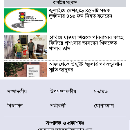
জনপ্রিয় সংবাদ
জুলাইয়ে দেশজুড়ে ৪৫৮টি সড়ক
দুর্ঘটনায় ৪১৬ জন নিহত হয়েছেন
হারিয়ে যাওয়া শিশুকে পরিবারের কাছে
ফিরিয়ে প্রশংসায় ভাসছেন খিলক্ষেত
থানার ওসি
আজ থেকে উন্মুক্ত ‘জুলাই গণঅভ্যুত্থান
স্মৃতি জাদুঘর
রাজধানীর উত্তরা আঞ্চলিক পাসপোর্ট
সম্পাদকীয়
উপসম্পাদকীয়
মতামত
অফিসের সামনে দালাল চক্রের ১৩ জন
সদস্যকে বিভিন্ন মেয়াদে সাজা প্রদান
বিজ্ঞাপন
শর্তাবলী
যোগাযোগ
করেছে র‌্যাব-১
হরমুজ প্রণালি নিয়ে ওমানের সঙ্গে চুক্তি
চূড়ান্ত পর্যায়ে : ইরান
সম্পাদক ও প্রকাশকঃ