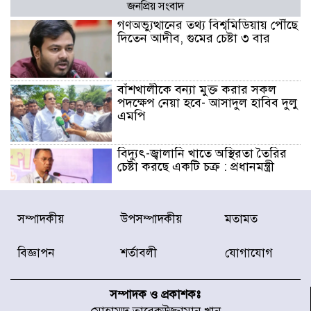
জনপ্রিয় সংবাদ
গণঅভ্যুত্থানের তথ্য বিশ্বমিডিয়ায় পৌঁছে
দিতেন আদীব, গুমের চেষ্টা ৩ বার
বাঁশখালীকে বন্যা মুক্ত করার সকল
পদক্ষেপ নেয়া হবে- আসাদুল হাবিব দুলু
এমপি
বিদ্যুৎ-জ্বালানি খাতে অস্থিরতা তৈরির
চেষ্টা করছে একটি চক্র : প্রধানমন্ত্রী
টাইফুন ‘ডলফিনের’ আঘাতে জাপানে
সম্পাদকীয়
উপসম্পাদকীয়
মতামত
৫ আহত, চীনে বন্দর বন্ধ
বিজ্ঞাপন
শর্তাবলী
যোগাযোগ
চিকিৎসা খাতে জিডিপির ৫ শতাংশ
বরাদ্দের ঘোষণা স্থানীয় সরকার মন্ত্রীর
সম্পাদক ও প্রকাশকঃ