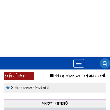
Toggle
navigation
ব্রেকিং নিউজ:
গণঅভ্যুত্থানের তথ্য বিশ্বমিডিয়ায় পৌঁছে
ঋণের লেনদেন লিখে রাখা
সর্বশেষ আপডেট