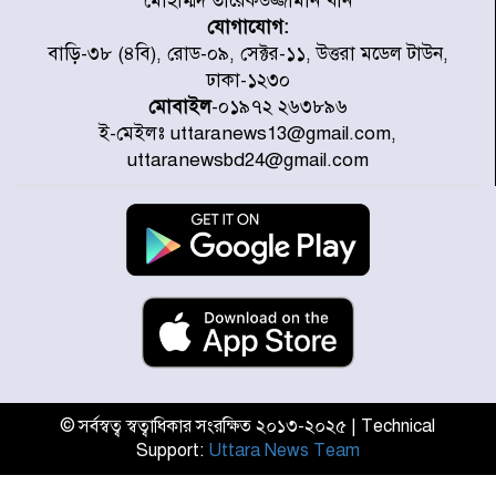
মোহাম্মদ তারেকউজ্জামান খান
যোগাযোগ:
জুলাই জাদুঘর ঘুরে দেখলেন এনসিপি
বাড়ি-৩৮ (৪বি), রোড-০৯, সেক্টর-১১, উত্তরা মডেল টাউন,
নেতারা
ঢাকা-১২৩০
মোবাইল
-০১৯৭২ ২৬৩৮৯৬
ই-মেইলঃ uttaranews13@gmail.com,
যুক্তরাষ্ট্রে দাবানল নেভাতে গিয়ে
uttaranewsbd24@gmail.com
হেলিকপ্টার বিধ্বস্ত, নিহত ১
মজুদদারের সর্বোচ্চ শাস্তি মৃত্যুদণ্ড, তাই
ভেবে মজুদ করবেন : আইনমন্ত্রী
আন্তর্জাতিক আদিবাসী দিবস: রাষ্ট্রের
দায়িত্ব ও দায়বদ্ধতা II – মং এ খেন
মংমং
© সর্বস্বত্ব স্বত্বাধিকার সংরক্ষিত ২০১৩-২০২৫ | Technical
Support:
Uttara News Team
যৌথ প্রতিরক্ষা চুক্তি স্বাক্ষর করেছে
সৌদি-তুরস্ক-পাকিস্তান