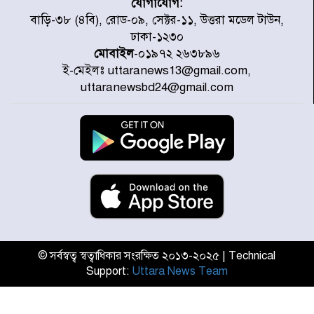
যোগাযোগ:
ডিএমপির অভিযানে ২৪ ঘণ্টায় গ্রেপ্তার
বাড়ি-৩৮ (৪বি), রোড-০৯, সেক্টর-১১, উত্তরা মডেল টাউন,
৫০৪, উদ্ধার মাদক-অস্ত্র
ঢাকা-১২৩০
মোবাইল
-০১৯৭২ ২৬৩৮৯৬
ই-মেইলঃ uttaranews13@gmail.com,
সন্দ্বীপের চরে বিপদে পড়া কচ্ছপ উদ্ধার
uttaranewsbd24@gmail.com
সাগরে অবমুক্ত
মাতারবাড়ী পৌঁছে নির্ধারিত কর্মসূচিতে
যোগ দিয়েছেন প্রধানমন্ত্রী
জাতীয় সাংবাদিক সংস্থার পিরোজপুর
জেলা কমিটি অনুমোদন
© সর্বস্বত্ব স্বত্বাধিকার সংরক্ষিত ২০১৩-২০২৫ | Technical
Support:
Uttara News Team
গণঅভ্যুত্থানের তথ্য বিশ্বমিডিয়ায় পৌঁছে
দিতেন আদীব, গুমের চেষ্টা ৩ বার