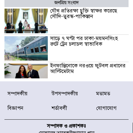
জনপ্রিয় সংবাদ
যৌথ প্রতিরক্ষা চুক্তি স্বাক্ষর করেছে
সৌদি-তুরস্ক-পাকিস্তান
সাড়ে ৭ ঘণ্টা পর ঢাকা-ময়মনসিংহ
রুটে ট্রেন চলাচল স্বাভাবিক
ইনফান্তিনোকে নরওয়ে ফুটবল প্রধানের
আল্টিমেটাম
দেশে ভারি বৃষ্টির সতর্কবার্তা, ১০
সম্পাদকীয়
উপসম্পাদকীয়
মতামত
জেলায় বন্যার পূর্বাভাস
বিজ্ঞাপন
শর্তাবলী
যোগাযোগ
৫৩ নং ওয়ার্ডের সড়কে নেমপ্লেট
স্থাপনের উদ্যোগ চান মিয়া ব্যাপারীর
সম্পাদক ও প্রকাশকঃ