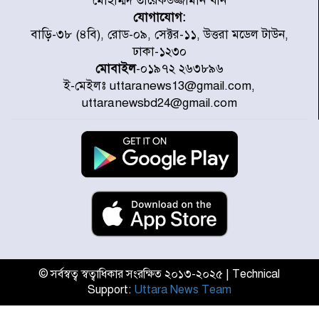
মোহাম্মদ তারেকউজ্জামান খান
যোগাযোগ:
৭ জেলায় ঝোড়ো হাওয়াসহ বজ্রবৃষ্টির
বাড়ি-৩৮ (৪বি), রোড-০৯, সেক্টর-১১, উত্তরা মডেল টাউন,
শঙ্কা
ঢাকা-১২৩০
মোবাইল
-০১৯৭২ ২৬৩৮৯৬
ই-মেইলঃ uttaranews13@gmail.com,
বগুড়া ও সিলেটে সড়ক দুর্ঘটনায় নিহত
uttaranewsbd24@gmail.com
১৫
জুলাইয়ে দেশজুড়ে ৪৫৮টি সড়ক
দুর্ঘটনায় ৪১৬ জন নিহত হয়েছেন
হারিয়ে যাওয়া শিশুকে পরিবারের কাছে
ফিরিয়ে প্রশংসায় ভাসছেন খিলক্ষেত
থানার ওসি
© সর্বস্বত্ব স্বত্বাধিকার সংরক্ষিত ২০১৩-২০২৫ | Technical
Support:
Uttara News Team
আজ থেকে উন্মুক্ত ‘জুলাই গণঅভ্যুত্থান
স্মৃতি জাদুঘর