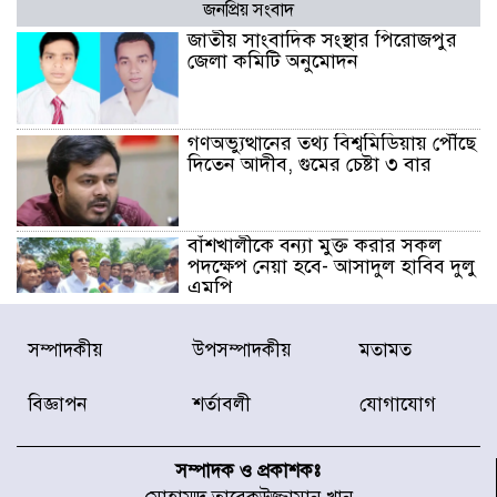
জনপ্রিয় সংবাদ
জাতীয় সাংবাদিক সংস্থার পিরোজপুর
জেলা কমিটি অনুমোদন
গণঅভ্যুত্থানের তথ্য বিশ্বমিডিয়ায় পৌঁছে
দিতেন আদীব, গুমের চেষ্টা ৩ বার
বাঁশখালীকে বন্যা মুক্ত করার সকল
পদক্ষেপ নেয়া হবে- আসাদুল হাবিব দুলু
এমপি
বিদ্যুৎ-জ্বালানি খাতে অস্থিরতা তৈরির
সম্পাদকীয়
উপসম্পাদকীয়
মতামত
চেষ্টা করছে একটি চক্র : প্রধানমন্ত্রী
বিজ্ঞাপন
শর্তাবলী
যোগাযোগ
টাইফুন ‘ডলফিনের’ আঘাতে জাপানে
৫ আহত, চীনে বন্দর বন্ধ
সম্পাদক ও প্রকাশকঃ