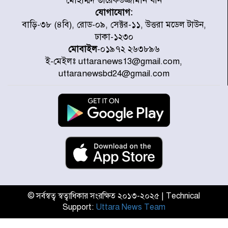
মোহাম্মদ তারেকউজ্জামান খান
যোগাযোগ:
চিকিৎসা খাতে জিডিপির ৫ শতাংশ
বাড়ি-৩৮ (৪বি), রোড-০৯, সেক্টর-১১, উত্তরা মডেল টাউন,
বরাদ্দের ঘোষণা স্থানীয় সরকার মন্ত্রীর
ঢাকা-১২৩০
মোবাইল
-০১৯৭২ ২৬৩৮৯৬
ই-মেইলঃ uttaranews13@gmail.com,
জুলাই জাদুঘর ঘুরে দেখলেন এনসিপি
uttaranewsbd24@gmail.com
নেতারা
যুক্তরাষ্ট্রে দাবানল নেভাতে গিয়ে
হেলিকপ্টার বিধ্বস্ত, নিহত ১
মজুদদারের সর্বোচ্চ শাস্তি মৃত্যুদণ্ড, তাই
ভেবে মজুদ করবেন : আইনমন্ত্রী
© সর্বস্বত্ব স্বত্বাধিকার সংরক্ষিত ২০১৩-২০২৫ | Technical
Support:
Uttara News Team
আন্তর্জাতিক আদিবাসী দিবস: রাষ্ট্রের
দায়িত্ব ও দায়বদ্ধতা II – মং এ খেন