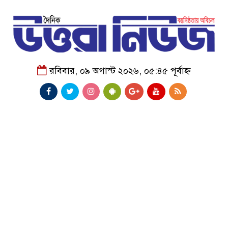
রবিবার, ০৯ অগাস্ট ২০২৬, ০৫:৪৫ পূর্বাহ্ন