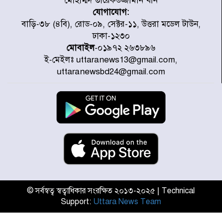
মোহাম্মদ তারেকউজ্জামান খান
যোগাযোগ:
জুলাই গণঅভ্যুত্থানে উত্তরায় সর্বকনিষ্ঠ
বাড়ি-৩৮ (৪বি), রোড-০৯, সেক্টর-১১, উত্তরা মডেল টাউন,
শহীদ জাবির ইব্রাহীম: এক শিশুর রক্তে
ঢাকা-১২৩০
লেখা ইতিহাস
মোবাইল
-০১৯৭২ ২৬৩৮৯৬
ই-মেইলঃ uttaranews13@gmail.com,
রাজধানীতে আজ বৃষ্টির সম্ভাবনা, যা
uttaranewsbd24@gmail.com
জানাল আবহাওয়া অধিদপ্তর
জুলাই গণঅভ্যুত্থানের অমর প্রতীক
শহীদ মীর মুগ্ধ
উত্তরা আজমপুরের রক্তাক্ত স্মৃতি: শহীদ
তানভীনের অপূর্ণ স্বপ্ন
© সর্বস্বত্ব স্বত্বাধিকার সংরক্ষিত ২০১৩-২০২৫ | Technical
Support:
Uttara News Team
জুলাই স্মৃতি জাদুঘর উদ্বোধন করলেন
প্রধানমন্ত্রী