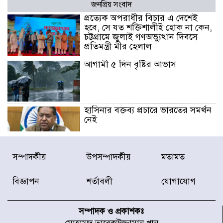
জনপ্রিয় সংবাদ
প্রত্যেক অপরাধীর বিচার এ দেশেই
হবে, সে যত শক্তিশালীই হোক না কেন,
চট্টগ্রামে জুলাই গণঅভ্যুত্থান দিবসে
প্রতিমন্ত্রী মীর হেলাল
আগামী ৫ দিন বৃষ্টির আভাস
হাসিনার বক্তব্য প্রচারে ভারতের সমর্থন
নেই
জুলাই গণঅভ্যুত্থানে আহত যোদ্ধা
সম্পাদকীয়
উপসম্পাদকীয়
মতামত
মিতুর খোঁজ নিলেন প্রধানমন্ত্রী
বিজ্ঞাপন
শর্তাবলী
যোগাযোগ
উত্তরায় জুলাই গণঅভ্যুত্থানের ৯২
শহীদের তালিকা প্রকাশ করল JRA
সম্পাদক ও প্রকাশকঃ